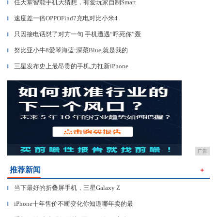
任天堂智能手机大猜想，有爱玩家自制Smart
▎
速度差一倍OPPOFind7充电对比小米4
▎
只因接电话怼了对方一句 手机遭遇“呼死你”轰
▎
努比亚小牛8爱琴海蓝:深藏Blue,就是我的
▎
三星发布史上最昂贵的手机,力扛新iPhone
▎
广告
推荐新闻
＋
当下最好的折叠屏手机，三星Galaxy Z
▎
iPhone十年售价不断变化你知道哪年卖的最
▎