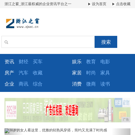
浙江之窗_浙江最权威的企业资讯平台之一
设为首页
点击收藏
搜索
资讯
财经
买车
娱乐
教育
电影
房产
汽车
收藏
家居
时尚
家具
企业
商讯
综合
消费
微商
读书
广告
Previous
Next