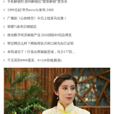
手机解锁时,密码解锁比“图形解锁”更安全
▎
1999元起!华为nova3e发布:2400
▎
广播剧《心的晴空》今日上线喜马拉雅！
▎
荣耀7i发布日期锁定
▎
推动数字经济赋能产业 2020国际针织品博览
▎
帮过网怎么样？网校用实力和口碑为自己证明
▎
本田成功了！打造出两厢版思域，马力177匹，
▎
千元买到4900毫安、6+128存储,酷派c
▎