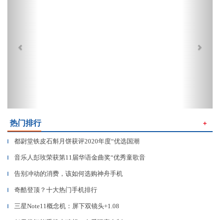
热门排行
＋
都尉堂铁皮石斛月饼获评2020年度“优选国潮
▎
音乐人彭玫荣获第11届华语金曲奖“优秀童歌音
▎
告别冲动的消费，该如何选购神舟手机
▎
奇酷登顶？十大热门手机排行
▎
三星Note11概念机：屏下双镜头+1.08
▎