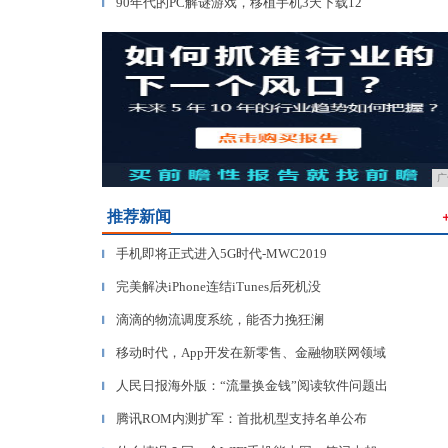
90年代的PC解谜游戏，移植手机3天下载12
▎
广
推荐新闻
手机即将正式进入5G时代-MWC2019
▎
完美解决iPhone连结iTunes后死机没
▎
滴滴的物流调度系统，能否力挽狂澜
▎
移动时代，App开发在新零售、金融物联网领域
▎
人民日报海外版：“流量换金钱”阅读软件问题出
▎
腾讯ROM内测扩军：首批机型支持名单公布
▎