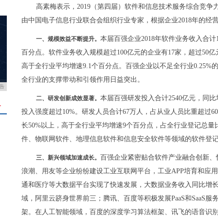
高素梅表示，2019（第四届）软件和信息技术服务综合竞
由中国电子信息行业联合会组织行业专家，根据企业2018年的经
本届百强企业2018年软件业务收入合计1
一、规模效益不断提升。
百分点。软件业务收入规模超过100亿元的企业有17家，超过50亿元
高于全行业平均增速9.1个百分点。百强企业以不足全行业0.25%
全行业的支撑带动和引领作用日益突出。
告
本届百强研发投入合计2540亿元，同比增
二、研发创新成效显著。
＋
投入强度超过10%。研发人员合计67万人，占从业人员比重超过6
长50%以上，高于全行业平均增速9个百分点，占全行业登记总量
件、物联网软件、地理信息软件和信息安全软件等领域的软件登
百强企业紧密贴合软件产业融合创新、
三、新兴领域加速成长。
浪潮、用友等企业纷纷建设工业互联网平台，工业APP培育和应
通和医疗等大数据平台实现了快速发展，大数据业务收入同比增长4
域，阿里云跻身世界前三；腾讯、百度等积极发展PaaS和SaaS
架。在人工智能领域，百度的深度学习算法框架、讯飞的语音识