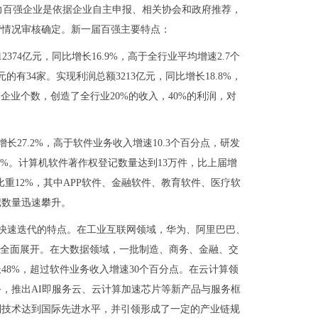
争力百强企业是依据企业自主申报、相关协会和政府推荐，
营情况审核确定。新一届百强主要特点：
2374亿元，同比增长16.9%，高于全行业平均增速2.7个
的有34家。实现利润总额3213亿元，同比增长18.8%，
的企业个数，创造了全行业20%的收入，40%的利润，对
长27.2%，高于软件业务收入增速10.3个百分点，研发
0%。计算机软件著作权登记数量达到13万件，比上届增
比重12%，其中APP软件、金融软件、教育软件、医疗软
记数量迅速攀升。
快速迭代的特点。在工业互联网领域，华为、阿里巴巴、
用全面展开。在大数据领域，一批制造、商务、金融、交
8%，超过软件业务收入增速30个百分点。在云计算领
服务，推出AI即服务云、云计算加速芯片等新产品与服务框
别技术达到国际先进水平，并引领形成了一定的产业链规