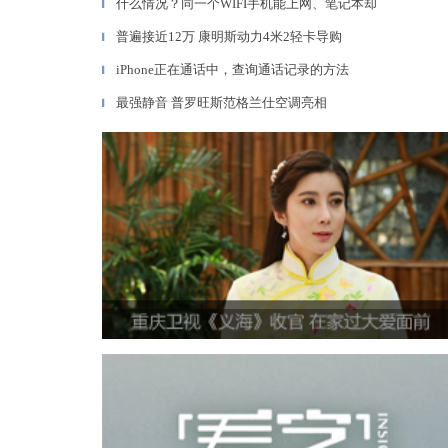
什么情况？同一个WIFI手机能上网、笔记本却
▎
普遍接近12万 康明斯动力4米2轻卡导购
▎
iPhone正在通话中，查询通话记录的方法
▎
最强静音 普罗旺斯范格兰仕空调亮相
▎