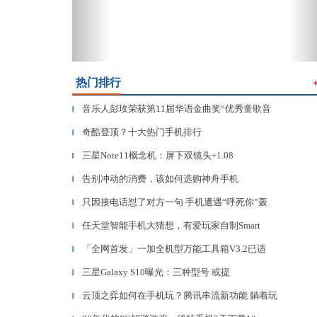
热门排行
音乐人彭玫荣获第11届华语金曲奖“优秀童歌音
▎
奇酷登顶？十大热门手机排行
▎
三星Note11概念机：屏下双镜头+1.08
▎
告别冲动的消费，该如何选购神舟手机
▎
只因接电话怼了对方一句 手机遭遇“呼死你”轰
▎
任天堂智能手机大猜想，有爱玩家自制Smart
▎
「全网首发」一加全机型万能工具箱V3.2已适
▎
三星Galaxy S10曝光：三种型号 或提
▎
云顶之弈如何在手机玩？腾讯串流新功能 躺着玩
▎