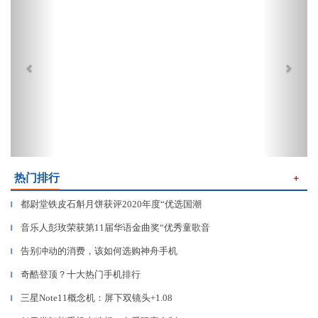
热门排行
＋
都尉堂铁皮石斛月饼获评2020年度“优选国潮
▎
音乐人彭玫荣获第11届华语金曲奖“优秀童歌音
▎
告别冲动的消费，该如何选购神舟手机
▎
奇酷登顶？十大热门手机排行
▎
三星Note11概念机：屏下双镜头+1.08
▎