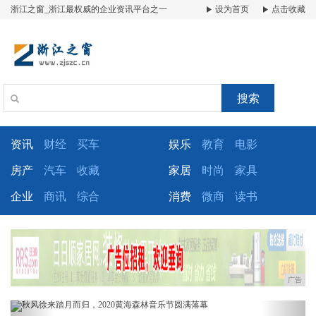
浙江之窗_浙江最权威的企业资讯平台之一
设为首页
点击收藏
搜索
资讯
财经
买车
娱乐
教育
电影
房产
汽车
收藏
家居
时尚
家具
企业
商讯
综合
消费
微商
读书
广告
Previous
Next