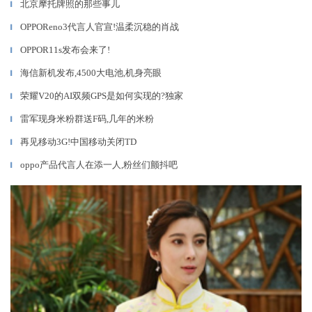
北京摩托牌照的那些事儿
▎
OPPOReno3代言人官宣!温柔沉稳的肖战
▎
OPPOR11s发布会来了!
▎
海信新机发布,4500大电池,机身亮眼
▎
荣耀V20的AI双频GPS是如何实现的?独家
▎
雷军现身米粉群送F码,几年的米粉
▎
再见移动3G!中国移动关闭TD
▎
oppo产品代言人在添一人,粉丝们颤抖吧
▎