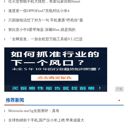
任天堂智能手机大猜想，有爱玩家自制Smart
▎
速度差一倍OPPOFind7充电对比小米4
▎
只因接电话怼了对方一句 手机遭遇“呼死你”轰
▎
努比亚小牛8爱琴海蓝:深藏Blue,就是我的
▎
「全网首发」一加全机型万能工具箱V3.2已适
▎
广告
推荐新闻
＋
Motorola razr5g全面测评：真有
▎
全球热销前十手机,国产仅小米上榜,苹果成最大
▎