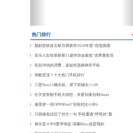
热门排行
都尉堂铁皮石斛月饼获评2020年度“优选国潮
▎
音乐人彭玫荣获第11届华语金曲奖“优秀童歌音
▎
告别冲动的消费，该如何选购神舟手机
▎
奇酷登顶？十大热门手机排行
▎
三星Note11概念机：屏下双镜头+1.08
▎
任天堂智能手机大猜想，有爱玩家自制Smart
▎
速度差一倍OPPOFind7充电对比小米4
▎
只因接电话怼了对方一句 手机遭遇“呼死你”轰
▎
努比亚小牛8爱琴海蓝:深藏Blue,就是我的
▎