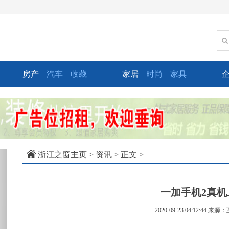
房产
汽车
收藏
家居
时尚
家具
xt
浙江之窗主页
>
资讯
> 正文 >
一加手机2真机
2020-09-23 04:12:44
来源：