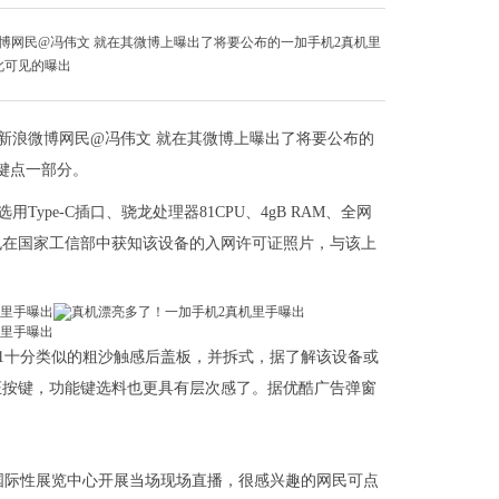
博网民@冯伟文 就在其微博上曝出了将要公布的一加手机2真机里
此可见的曝出
上新浪微博网民@冯伟文 就在其微博上曝出了将要公布的
键点一部分。
pe-C插口、骁龙处理器81CPU、4gB RAM、全网
也在国家工信部中获知该设备的入网许可证照片，与该上
1十分类似的粗沙触感后盖板，并拆式，据了解该设备或
证按键，功能键选料也更具有层次感了。据优酷广告弹窗
雅国际性展览中心开展当场现场直播，很感兴趣的网民可点