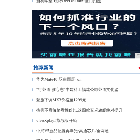
新机学堂:玩转OPPON1mini慢门拍照
▎
广
推荐新闻
华为Mate40:双曲面屏+on
▎
“行茶道·雅心志”中建科工福建公司茶道文化鉴
▎
魅族下调MX3价格至1299元
▎
换机不看价格看性价比,这四款安卓旗舰绝对提升
▎
vivoXplay5旗舰版开箱
▎
中兴V5新品配置再曝光:高通芯片/全网通
▎