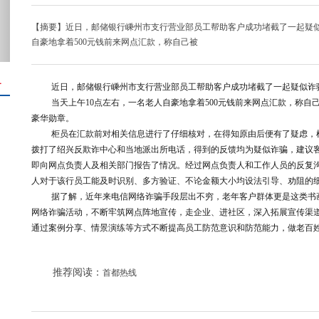
【摘要】近日，邮储银行嵊州市支行营业部员工帮助客户成功堵截了一起疑似
自豪地拿着500元钱前来网点汇款，称自己被
＋
近日，
邮储银行嵊州市支行营业部员工帮助客户成功堵截了一起疑似诈
当天上午10点左右，一名
老人自豪地拿着
500元钱前来网点汇款，
称自
豪华勋章。
柜员在汇款前对相关信息进行了仔细核对，在得知原由后便有了疑虑，
拨打了绍兴反欺诈中心和当地派出所电话，得到的反馈均为疑似诈骗，建议
即向网点负责人及相关部门报告了情况。经过网点负责人和工作人员的反复
人对于该行员工能及时识别、多方验证、不论金额大小均设法引导、劝阻的
据了解，近年来电信网络诈骗手段层出不穷，老年客户群体更是这类书
网络诈骗活动，不断牢筑网点阵地宣传，走企业、进社区，深入拓展宣传渠
通过案例分享、情景演练等方式不断提高员工防范意识和防范能力，做老百
推荐阅读：
首都热线