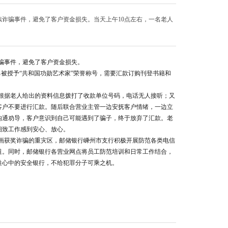
诈骗事件，避免了客户资金损失。当天上午10点左右，一名老人
骗事件，避免了客户资金损失。
己被授予“共和国功勋艺术家”荣誉称号，需要汇款订购刊登书籍和
根据老人给出的资料信息拨打了收款单位号码，电话无人接听；又
客户不要进行汇款。随后联合营业主管一边安抚客户情绪，一边立
沟通劝导，客户意识到自己可能遇到了骗子，终于放弃了汇款。老
细致工作感到安心、放心。
画获奖诈骗的重灾区，邮储银行嵊州市支行积极开展防范各类电信
道。同时，邮储银行各营业网点将员工防范培训和日常工作结合，
姓心中的安全银行，不给犯罪分子可乘之机。