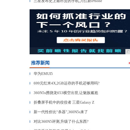
三星发布史上最昂贵的手机,力扛新iPhone
▎
广
推荐新闻
华为EMUI5
▎
699元红米4X,2GB运存的手机还够用吗?
▎
360N5s携骁龙653横空出世,让魅族尴尬
▎
折叠屏手机中的佼佼者 三星Galaxy Z
▎
新一代性价比“杀器”,360N5s来了
▎
对比360N5评测,升级了什么东西?
▎