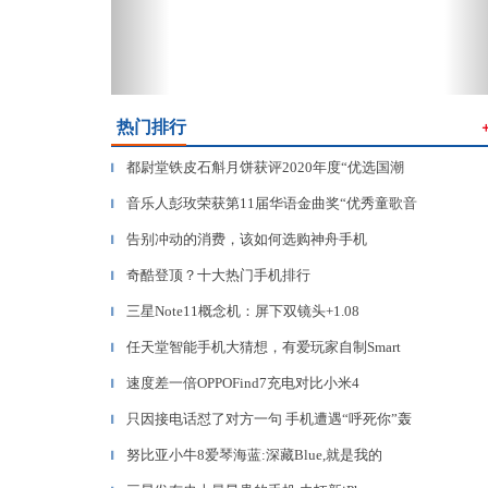
热门排行
都尉堂铁皮石斛月饼获评2020年度“优选国潮
▎
音乐人彭玫荣获第11届华语金曲奖“优秀童歌音
▎
告别冲动的消费，该如何选购神舟手机
▎
奇酷登顶？十大热门手机排行
▎
三星Note11概念机：屏下双镜头+1.08
▎
任天堂智能手机大猜想，有爱玩家自制Smart
▎
速度差一倍OPPOFind7充电对比小米4
▎
只因接电话怼了对方一句 手机遭遇“呼死你”轰
▎
努比亚小牛8爱琴海蓝:深藏Blue,就是我的
▎