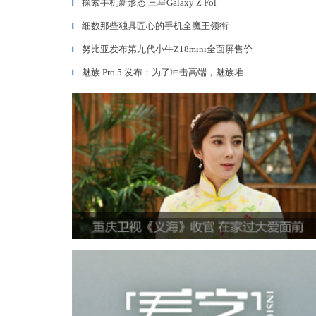
探索手机新形态 三星Galaxy Z Fol
▎
细数那些独具匠心的手机全魔王领衔
▎
努比亚发布第九代小牛Z18mini全面屏售价
▎
魅族 Pro 5 发布：为了冲击高端，魅族堆
▎