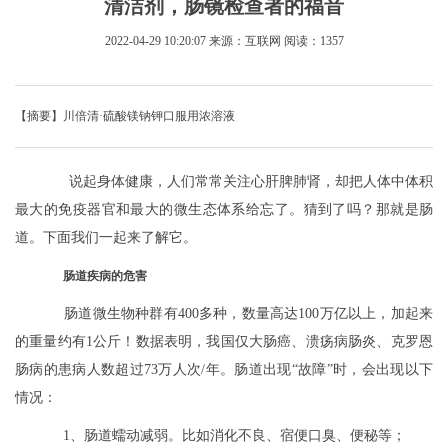
清洁剂，肠镜检查者的福音
2022-04-29 10:20:07
来源：互联网
阅读：1357
【摘要】川倍清·硫酸镁钠钾口服用浓溶液
说起身体健康，人们常常关注心肝脾肺肾，却把人体中体积
最大的免疫器官和最大的微生态体系给忘了。猜到了吗？那就是肠
道。下面我们一起来了解它。
肠道疾病的危害
肠道微生物种群有400多种，数量高达100万亿以上，加起来
的重量约有1公斤！数据表明，我国仅大肠癌、溃疡病肠炎、克罗恩
肠病的患病人数超过73万人次/年。肠道出现“故障”时，会出现以下
情况：
1、肠道蠕动减弱。比如消化不良、宿便口臭、便秘等；