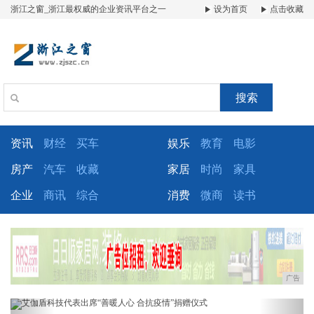
浙江之窗_浙江最权威的企业资讯平台之一
设为首页
点击收藏
搜索
资讯
财经
买车
娱乐
教育
电影
房产
汽车
收藏
家居
时尚
家具
企业
商讯
综合
消费
微商
读书
广告
Previous
Next