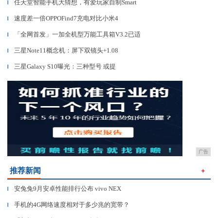
任天堂智能手机大猜想，有爱玩家自制Smart
▎
速度差一倍OPPOFind7充电对比小米4
▎
「全网首发」一加全机型万能工具箱V3.2已适
▎
三星Note11概念机：屏下双镜头+1.08
▎
三星Galaxy S10曝光：三种型号 或提
▎
广告
推荐新闻
＋
安兔兔9月安卓性能排行公布 vivo NEX
▎
手机的4G网络速度相对于多少兆的宽带？
▎