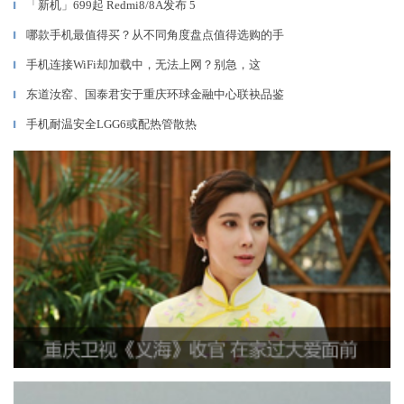
「新机」699起 Redmi8/8A发布 5
▎
哪款手机最值得买？从不同角度盘点值得选购的手
▎
手机连接WiFi却加载中，无法上网？别急，这
▎
东道汝窑、国泰君安于重庆环球金融中心联袂品鉴
▎
手机耐温安全LGG6或配热管散热
▎