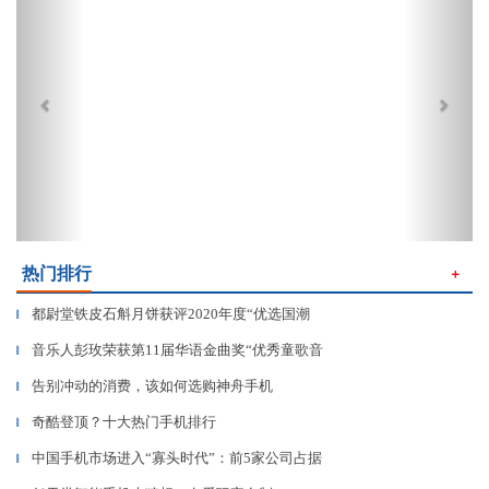
热门排行
＋
都尉堂铁皮石斛月饼获评2020年度“优选国潮
▎
音乐人彭玫荣获第11届华语金曲奖“优秀童歌音
▎
告别冲动的消费，该如何选购神舟手机
▎
奇酷登顶？十大热门手机排行
▎
中国手机市场进入“寡头时代”：前5家公司占据
▎