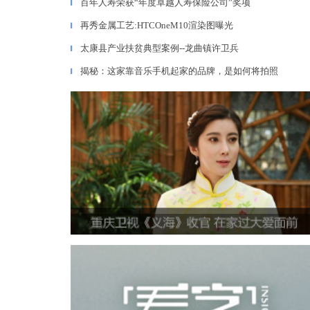
百年人寿荣获“年度卓越人寿保险公司”奖项
▎
再秀金属工艺:HTCOneM10渲染图曝光
▎
太康县产业扶贫典型案例--龙曲镇许卫兵
▎
揭秘：这家靠音乐手机起家的品牌，是如何将拍照
▎