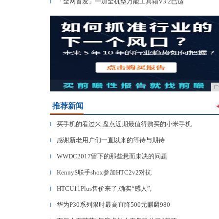
「全网首发」一加全机型万能工具箱V3.2已适
▎
广
推荐新闻
买手机的看过来,盘点近期最值得购买的小米手机
▎
感谢新老用户们一直以来的等待与期待
▎
WWDC2017留下的那些悬而未决的问题
▎
KennyS联手shox参加HTC2v2对抗
▎
HTCU11Plus售价来了,确实“感人”,
▎
华为P30系列限时最高直降500元麒麟980
▎