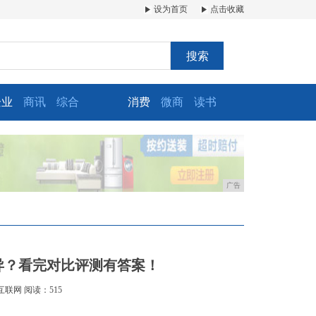
设为首页
点击收藏
搜索
企业
商讯
综合
消费
微商
读书
广告
些差异？看完对比评测有答案！
互联网
阅读：515