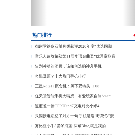
热门排行
都尉堂铁皮石斛月饼获评2020年度“优选国潮
▎
音乐人彭玫荣获第11届华语金曲奖“优秀童歌音
▎
告别冲动的消费，该如何选购神舟手机
▎
奇酷登顶？十大热门手机排行
▎
三星Note11概念机：屏下双镜头+1.08
▎
任天堂智能手机大猜想，有爱玩家自制Smart
▎
速度差一倍OPPOFind7充电对比小米4
▎
只因接电话怼了对方一句 手机遭遇“呼死你”轰
▎
努比亚小牛8爱琴海蓝:深藏Blue,就是我的
▎