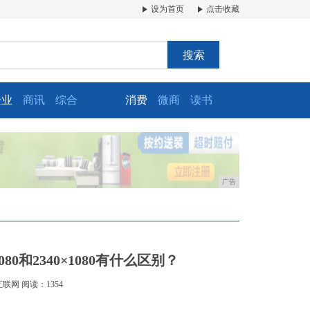
设为首页
点击收藏
搜索
企业
商讯
综合
消费
微商
读书
广告
80和2340×1080有什么区别？
互联网
阅读：1354