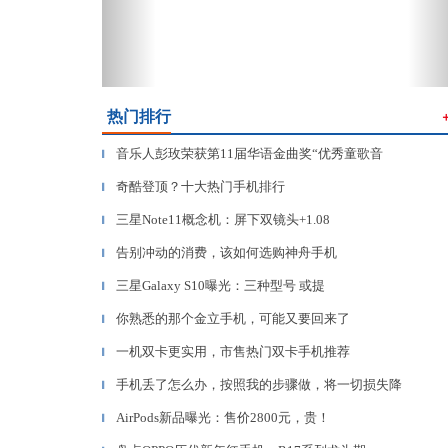
热门排行
音乐人彭玫荣获第11届华语金曲奖“优秀童歌音
▎
奇酷登顶？十大热门手机排行
▎
三星Note11概念机：屏下双镜头+1.08
▎
告别冲动的消费，该如何选购神舟手机
▎
三星Galaxy S10曝光：三种型号 或提
▎
你熟悉的那个金立手机，可能又要回来了
▎
一机双卡更实用，市售热门双卡手机推荐
▎
手机丢了怎么办，按照我的步骤做，将一切损失降
▎
AirPods新品曝光：售价2800元，贵！
▎