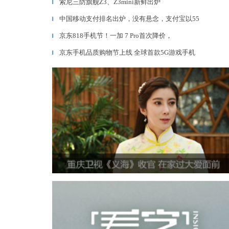
索尼三防旗舰Z3、Z3mini新鲜出炉
▎
中国移动支付排名出炉，没有悬念，支付宝以55
▎
京东818手机节！一加 7 Pro首次降价，
▎
京东手机品质购物节上线 全球首款5G游戏手机
▎