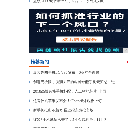
盘点OPPO历代新年红手机，R17系列尤为期
▎
广
推荐新闻
最大光圈手机LG V30发布：6英寸全面屏
▎
创意无极限，脑洞大开的各种奇葩手机壳汇总，进
▎
2018高端智能手机标配：人工智能芯片+全面
▎
还看什么苹果发布会！iPhone8外观板上钉
▎
新手机推出不新奇 搭虚拟实境抢市场
▎
红米3手机就这么来了：5寸金属机身，1月12
▎