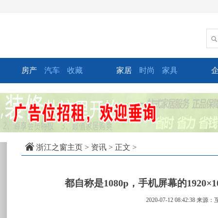
房产
汽车
收藏
家居
时尚
家具
xt
浙江之窗主页
>
资讯
> 正文 >
都自称是1080p，手机屏幕的1920×10
2020-07-12 08:42:38
来源：