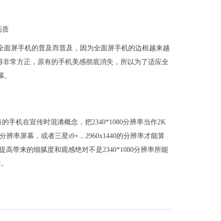
画质
是源于全面屏手机的普及而普及，因为全面屏手机的边框越来越
外形变得非常方正，原有的手机美感彻底消失，所以为了适应全
幕。
有的手机在宣传时混淆概念，把2340*1080分辨率当作2K
0分辨率屏幕，或者三星s9+，2960x1440的分辨率才能算
高带来的细腻度和观感绝对不是2340*1080分辨率所能
导。