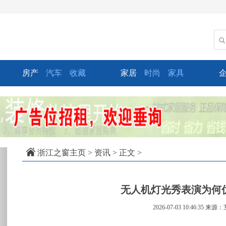
房产
汽车
收藏
家居
时尚
家具
xt
浙江之窗主页
>
资讯
> 正文 >
无人机灯光秀表演为何
2026-07-03 10:46:35
来源：