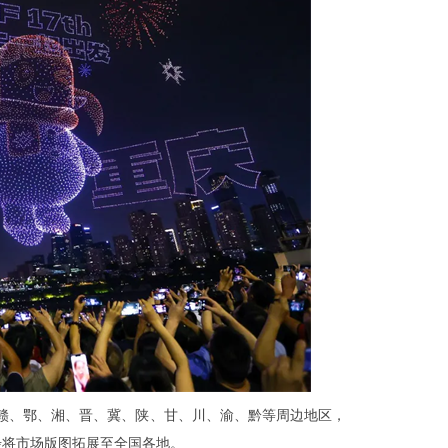
赣、鄂、湘、晋、冀、陕、甘、川、渝、黔等周边地区，
步将市场版图拓展至全国各地。