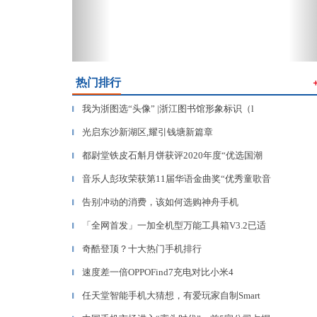
热门排行
我为浙图选“头像” |浙江图书馆形象标识（l
▎
​光启东沙新湖区,耀引钱塘新篇章
▎
都尉堂铁皮石斛月饼获评2020年度“优选国潮
▎
音乐人彭玫荣获第11届华语金曲奖“优秀童歌音
▎
告别冲动的消费，该如何选购神舟手机
▎
「全网首发」一加全机型万能工具箱V3.2已适
▎
奇酷登顶？十大热门手机排行
▎
速度差一倍OPPOFind7充电对比小米4
▎
任天堂智能手机大猜想，有爱玩家自制Smart
▎