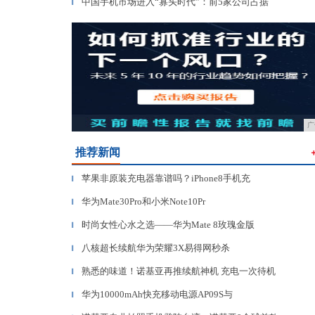
中国手机市场进入“寡头时代”：前5家公司占据
▎
广
推荐新闻
苹果非原装充电器靠谱吗？iPhone8手机充
▎
华为Mate30Pro和小米Note10Pr
▎
时尚女性心水之选——华为Mate 8玫瑰金版
▎
八核超长续航华为荣耀3X易得网秒杀
▎
熟悉的味道！诺基亚再推续航神机 充电一次待机
▎
华为10000mAh快充移动电源AP09S与
▎