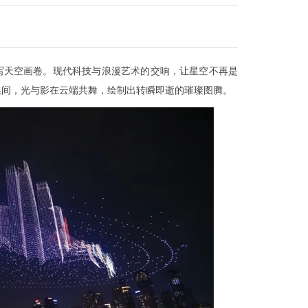
天空画卷。现代科技与浪漫艺术的交响，让星空不再是
换间，光与影在云端共舞，绘制出转瞬即逝的璀璨图腾。