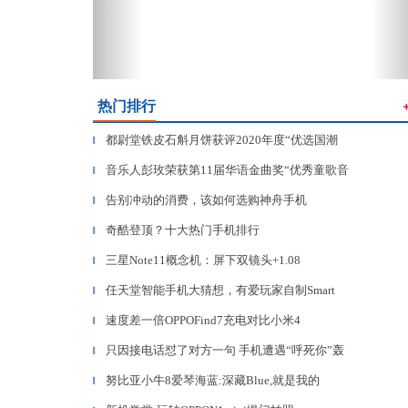
热门排行
都尉堂铁皮石斛月饼获评2020年度“优选国潮
▎
音乐人彭玫荣获第11届华语金曲奖“优秀童歌音
▎
告别冲动的消费，该如何选购神舟手机
▎
奇酷登顶？十大热门手机排行
▎
三星Note11概念机：屏下双镜头+1.08
▎
任天堂智能手机大猜想，有爱玩家自制Smart
▎
速度差一倍OPPOFind7充电对比小米4
▎
只因接电话怼了对方一句 手机遭遇“呼死你”轰
▎
努比亚小牛8爱琴海蓝:深藏Blue,就是我的
▎