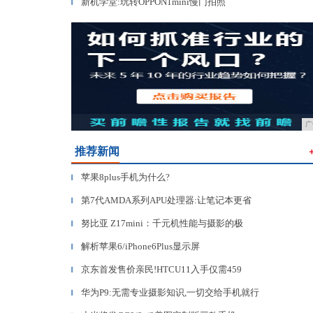
新机学堂:玩转OPPON1mini慢门拍照
▎
广
推荐新闻
苹果8plus手机为什么?
▎
第7代AMDA系列APU处理器:让笔记本更省
▎
努比亚 Z17mini：千元机性能与摄影的极
▎
解析苹果6/iPhone6Plus显示屏
▎
京东首发售价亲民!HTCU11入手仅需459
▎
华为P9:无需专业摄影知识,一切交给手机就行
▎