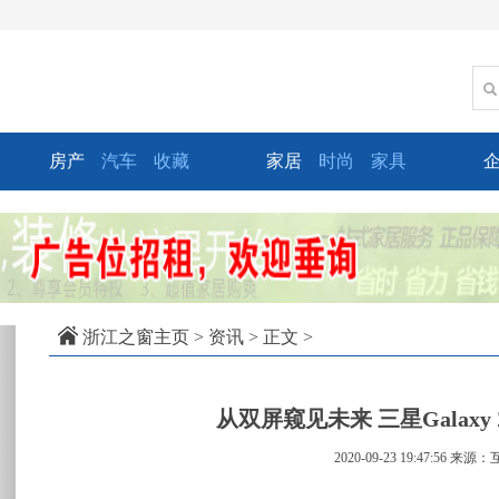
房产
汽车
收藏
家居
时尚
家具
xt
浙江之窗主页
>
资讯
> 正文 >
从双屏窥见未来 三星Galaxy Z
2020-09-23 19:47:56
来源：