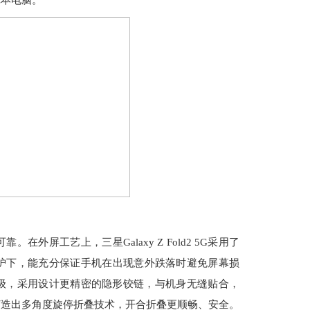
记本电脑。
可靠。在外屏工艺上，三星Galaxy Z Fold2 5G采用了
护下，能充分保证手机在出现意外跌落时避免屏幕损
进一步升级，采用设计更精密的隐形铰链，与机身无缝贴合，
打造出多角度旋停折叠技术，开合折叠更顺畅、安全。