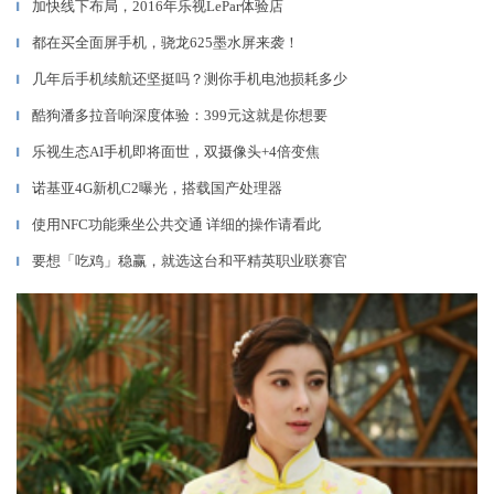
加快线下布局，2016年乐视LePar体验店
▎
都在买全面屏手机，骁龙625墨水屏来袭！
▎
几年后手机续航还坚挺吗？测你手机电池损耗多少
▎
酷狗潘多拉音响深度体验：399元这就是你想要
▎
乐视生态AI手机即将面世，双摄像头+4倍变焦
▎
诺基亚4G新机C2曝光，搭载国产处理器
▎
使用NFC功能乘坐公共交通 详细的操作请看此
▎
要想「吃鸡」稳赢，就选这台和平精英职业联赛官
▎