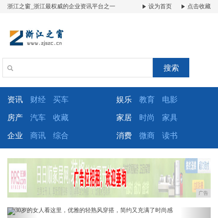
浙江之窗_浙江最权威的企业资讯平台之一
设为首页
点击收藏
搜索
资讯
财经
买车
娱乐
教育
电影
房产
汽车
收藏
家居
时尚
家具
企业
商讯
综合
消费
微商
读书
广告
Previous
Next