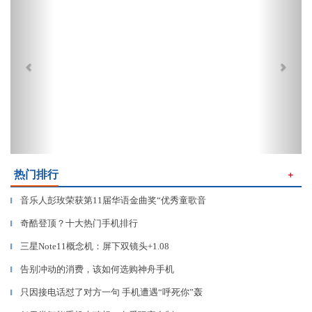
热门排行
＋
音乐人彭玫荣获第11届华语金曲奖“优秀童歌音
▎
奇酷登顶？十大热门手机排行
▎
三星Note11概念机：屏下双镜头+1.08
▎
告别冲动的消费，该如何选购神舟手机
▎
只因接电话怼了对方一句 手机遭遇“呼死你”轰
▎