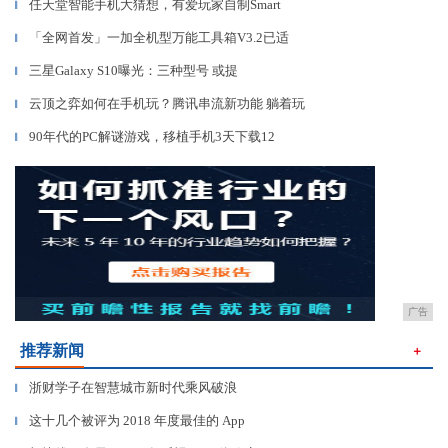
任天堂智能手机大猜想，有爱玩家自制Smart
▎
「全网首发」一加全机型万能工具箱V3.2已适
▎
三星Galaxy S10曝光：三种型号 或提
▎
云顶之弈如何在手机玩？腾讯串流新功能 躺着玩
▎
90年代的PC解谜游戏，移植手机3天下载12
▎
广告
推荐新闻
＋
浙财学子在智慧城市新时代乘风破浪
▎
这十几个被评为 2018 年度最佳的 App
▎