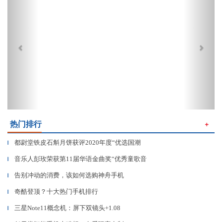
热门排行
＋
都尉堂铁皮石斛月饼获评2020年度“优选国潮
▎
音乐人彭玫荣获第11届华语金曲奖“优秀童歌音
▎
告别冲动的消费，该如何选购神舟手机
▎
奇酷登顶？十大热门手机排行
▎
三星Note11概念机：屏下双镜头+1.08
▎