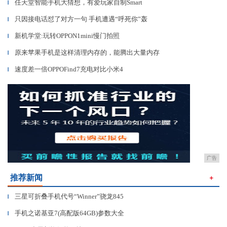
任天堂智能手机大猜想，有爱玩家自制Smart
▎
只因接电话怼了对方一句 手机遭遇“呼死你”轰
▎
新机学堂:玩转OPPON1mini慢门拍照
▎
原来苹果手机是这样清理内存的，能腾出大量内存
▎
速度差一倍OPPOFind7充电对比小米4
▎
广告
推荐新闻
＋
三星可折叠手机代号“Winner”骁龙845
▎
手机之诺基亚7(高配版64GB)参数大全
▎