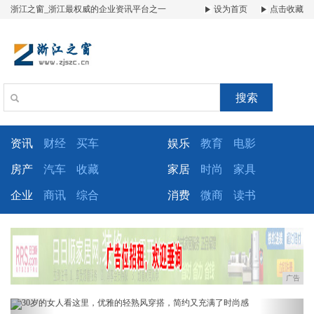
浙江之窗_浙江最权威的企业资讯平台之一
设为首页
点击收藏
搜索
资讯
财经
买车
娱乐
教育
电影
房产
汽车
收藏
家居
时尚
家具
企业
商讯
综合
消费
微商
读书
广告
Previous
Next