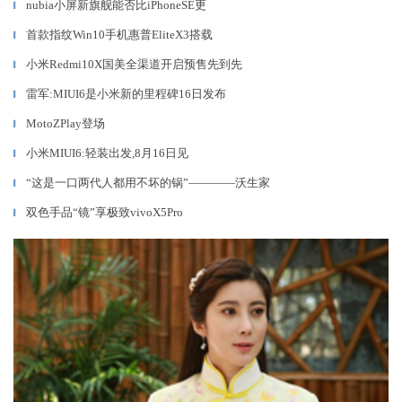
nubia小屏新旗舰能否比iPhoneSE更
▎
首款指纹Win10手机惠普EliteX3搭载
▎
小米Redmi10X国美全渠道开启预售先到先
▎
雷军:MIUI6是小米新的里程碑16日发布
▎
MotoZPlay登场
▎
小米MIUI6:轻装出发,8月16日见
▎
“这是一口两代人都用不坏的锅”————沃生家
▎
双色手品“镜”享极致vivoX5Pro
▎