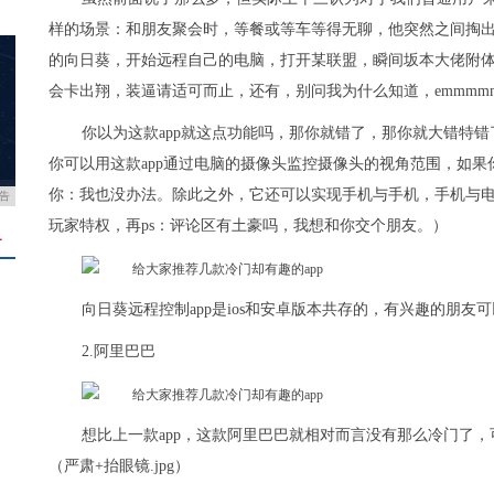
样的场景：和朋友聚会时，等餐或等车等得无聊，他突然之间掏
的向日葵，开始远程自己的电脑，打开某联盟，瞬间坂本大佬附
会卡出翔，装逼请适可而止，还有，别问我为什么知道，emmmm
你以为这款app就这点功能吗，那你就错了，那你就大错特
你可以用这款app通过电脑的摄像头监控摄像头的视角范围，如
你：我也没办法。除此之外，它还可以实现手机与手机，手机与电
告
玩家特权，再ps：评论区有土豪吗，我想和你交个朋友。）
＋
向日葵远程控制app是ios和安卓版本共存的，有兴趣的朋友
2.阿里巴巴
想比上一款app，这款阿里巴巴就相对而言没有那么冷门了
（严肃+抬眼镜.jpg）