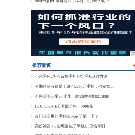
90年代的PC解谜游戏，移植手机3天下载12
▎
广
推荐新闻
小米手环2怎么链接手机 绑定手机APP方法
▎
分期付款有猫腻！原价5500元手机，供完竟上
▎
不用苦等三星S8 小米、酷派的骁龙821旗舰
▎
HTC One ME公开版价格：3088元+
▎
冷门却实用的黑科技 App 了解一下？
▎
高价神器,4G全网通 虫子手机L1现场评测
▎