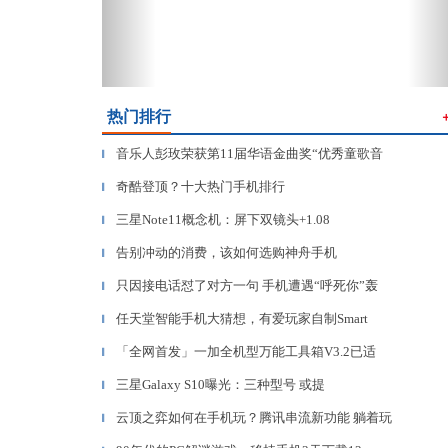
热门排行
音乐人彭玫荣获第11届华语金曲奖“优秀童歌音
▎
奇酷登顶？十大热门手机排行
▎
三星Note11概念机：屏下双镜头+1.08
▎
告别冲动的消费，该如何选购神舟手机
▎
只因接电话怼了对方一句 手机遭遇“呼死你”轰
▎
任天堂智能手机大猜想，有爱玩家自制Smart
▎
「全网首发」一加全机型万能工具箱V3.2已适
▎
三星Galaxy S10曝光：三种型号 或提
▎
云顶之弈如何在手机玩？腾讯串流新功能 躺着玩
▎