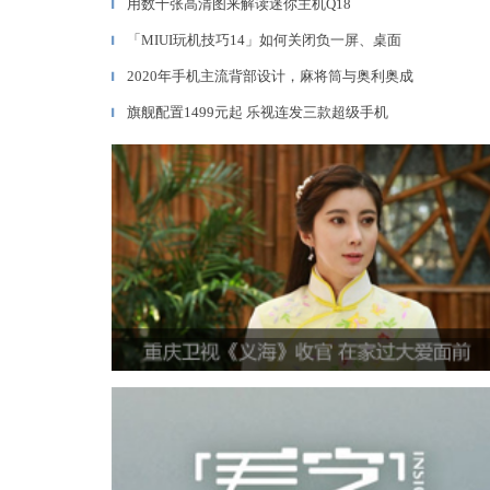
用数十张高清图来解读迷你主机Q18
▎
「MIUI玩机技巧14」如何关闭负一屏、桌面
▎
2020年手机主流背部设计，麻将筒与奥利奥成
▎
旗舰配置1499元起 乐视连发三款超级手机
▎