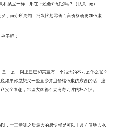
果和某宝一样，那在下还会介绍它吗？（认真.jpg）
批发，而众所周知，批发比起零售而言价格会更加低廉，
个例子吧：
...是....阿里巴巴和某宝有一个很大的不同是什么呢？
以说如果你是想买一些量少并且价格低廉的东西的话，建
生命安全着想，希望大家都不要有寄刀片的坏习惯。
的p图，十三亲测之后最大的感悟就是可以非常方便地去水