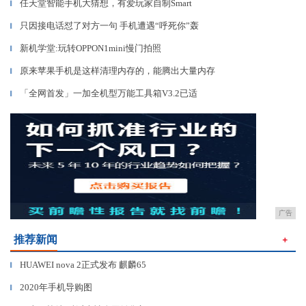
任天堂智能手机大猜想，有爱玩家自制Smart
▎
只因接电话怼了对方一句 手机遭遇“呼死你”轰
▎
新机学堂:玩转OPPON1mini慢门拍照
▎
原来苹果手机是这样清理内存的，能腾出大量内存
▎
「全网首发」一加全机型万能工具箱V3.2已适
▎
广告
推荐新闻
＋
HUAWEI nova 2正式发布 麒麟65
▎
2020年手机导购图
▎