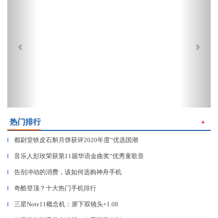
热门排行
＋
都尉堂铁皮石斛月饼获评2020年度“优选国潮
▎
音乐人彭玫荣获第11届华语金曲奖“优秀童歌音
▎
告别冲动的消费，该如何选购神舟手机
▎
奇酷登顶？十大热门手机排行
▎
三星Note11概念机：屏下双镜头+1.08
▎