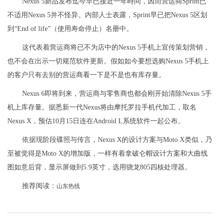
Nexus 5新品发布迄今早已接近一年時间，因而营运商Sprint已
不适用Nexus 5并不怪异。内部人士表露，Sprint早已把Nexus 5区划
到“End of life”（使用寿命停止）名册中。
这代表着营运商将已不为店中的Nexus 5手机上宣传策划营销，
也不会在出示一切规范软件更新。假如如今要想选购Nexus 5手机上
的客户只有去别的营运商看一下是不是也有库存量。
Nexus 6即将到来，营运商与零售商也都会刚开始清除Nexus 5手
机上库存量。据悉新一代Nexus将由摩托罗拉手机代加工，取名
Nexus X，预估10月15日连在Android L系统软件一起公布。
依据现阶段碟照与传言，Nexus X的设计方案与Moto X类似，乃
至被觉得是Moto X的增加版，一样有着拿破仑帽设计方案和大曲线
图如意后背，显示屏做到5.9英寸，选用骁龙805四核处理器。
推荐阅读：
山东热线