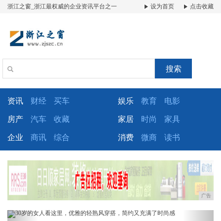
浙江之窗_浙江最权威的企业资讯平台之一
设为首页
点击收藏
搜索
资讯
财经
买车
娱乐
教育
电影
房产
汽车
收藏
家居
时尚
家具
企业
商讯
综合
消费
微商
读书
广告
Previous
Next