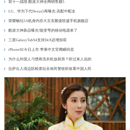
双十一战绩:酷派大神全网销售额5
▎
LG、华为下代Nexus5再曝光:高配中配全
▎
荣耀畅玩5A机身内存大京东聚捷联盛手机旗舰店
▎
酷派大神新品曝光!能变弯的移动电源来了
▎
三星GalaxyTabS4支持DeX还增加双
▎
iPhoneSE今日上市:苹果中文官网瞬间卖
▎
为什么外国人习惯将洗衣机放厨房？听过来人说的
▎
拉萨出入境边防检查站全体民警收听收看中国人民
▎