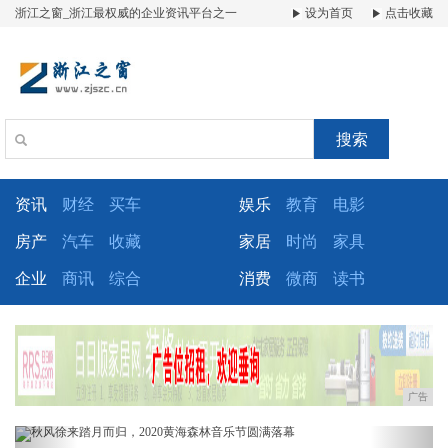
浙江之窗_浙江最权威的企业资讯平台之一
设为首页
点击收藏
搜索
资讯
财经
买车
娱乐
教育
电影
房产
汽车
收藏
家居
时尚
家具
企业
商讯
综合
消费
微商
读书
广告
Previous
Next