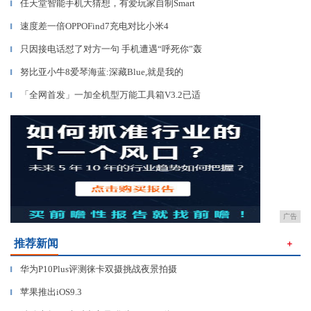
任天堂智能手机大猜想，有爱玩家自制Smart
▎
速度差一倍OPPOFind7充电对比小米4
▎
只因接电话怼了对方一句 手机遭遇“呼死你”轰
▎
努比亚小牛8爱琴海蓝:深藏Blue,就是我的
▎
「全网首发」一加全机型万能工具箱V3.2已适
▎
广告
推荐新闻
＋
华为P10Plus评测徕卡双摄挑战夜景拍摄
▎
苹果推出iOS9.3
▎