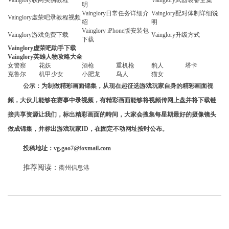
Vainglory联网实例教程
Vainglory武器装备全集
明
Vainglory日常任务详细介
Vainglory配对体制详细说
Vainglory虚荣吧录教程视频
绍
明
Vainglory iPhone版安装包
Vainglory游戏免费下载
‍Vainglory升级方式
下载
Vainglory虚荣吧助手下载
Vainglory英雄人物攻略大全
女警察
花妖
酒枪
重机枪
豹人
塔卡
克鲁尔
机甲少女
小肥龙
鸟人
猫女
公示：为制做精彩画面锦集，从现在起征选游戏玩家自身的精彩画面视
頻，大伙儿能够在赛事中录视频，有精彩画面能够将视頻传网上盘并将下载链
接共享资源让我们，标出精彩画面的時间，大家会搜集每星期最好的摄像镜头
做成锦集，并标出游戏玩家ID，在固定不动网址按时公布。
投稿地址：vg.gao7@foxmail.com
推荐阅读：
衢州信息港