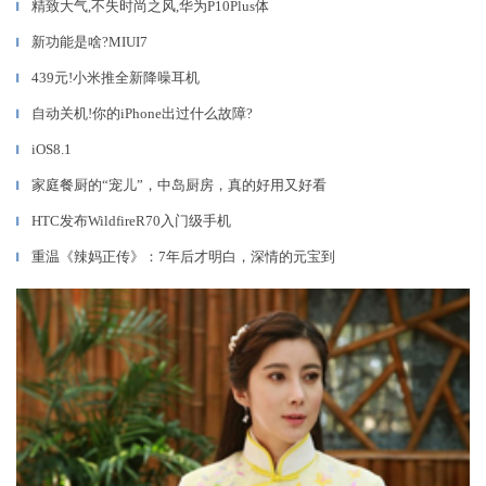
精致大气,不失时尚之风,华为P10Plus体
▎
新功能是啥?MIUI7
▎
439元!小米推全新降噪耳机
▎
自动关机!你的iPhone出过什么故障?
▎
iOS8.1
▎
家庭餐厨的“宠儿”，中岛厨房，真的好用又好看
▎
HTC发布WildfireR70入门级手机
▎
重温《辣妈正传》：7年后才明白，深情的元宝到
▎