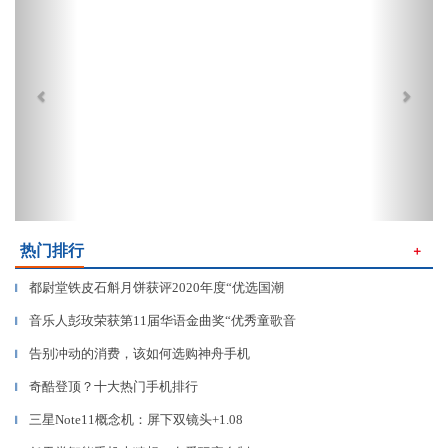
热门排行
＋
都尉堂铁皮石斛月饼获评2020年度“优选国潮
▎
音乐人彭玫荣获第11届华语金曲奖“优秀童歌音
▎
告别冲动的消费，该如何选购神舟手机
▎
奇酷登顶？十大热门手机排行
▎
三星Note11概念机：屏下双镜头+1.08
▎