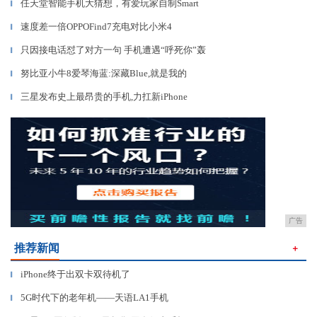
任天堂智能手机大猜想，有爱玩家自制Smart
▎
速度差一倍OPPOFind7充电对比小米4
▎
只因接电话怼了对方一句 手机遭遇“呼死你”轰
▎
努比亚小牛8爱琴海蓝:深藏Blue,就是我的
▎
三星发布史上最昂贵的手机,力扛新iPhone
▎
广告
推荐新闻
＋
iPhone终于出双卡双待机了
▎
5G时代下的老年机——天语LA1手机
▎