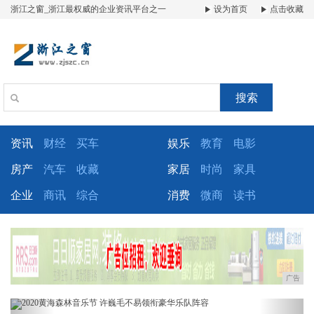
浙江之窗_浙江最权威的企业资讯平台之一
设为首页
点击收藏
搜索
资讯
财经
买车
娱乐
教育
电影
房产
汽车
收藏
家居
时尚
家具
企业
商讯
综合
消费
微商
读书
广告
Previous
Next