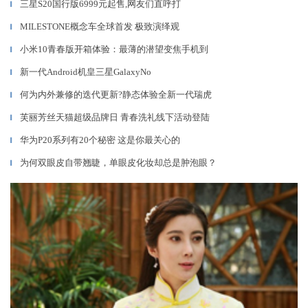
三星S20国行版6999元起售,网友们直呼打
▎
MILESTONE概念车全球首发 极致演绎观
▎
小米10青春版开箱体验：最薄的潜望变焦手机到
▎
新一代Android机皇三星GalaxyNo
▎
何为内外兼修的迭代更新?静态体验全新一代瑞虎
▎
芙丽芳丝天猫超级品牌日 青春洗礼线下活动登陆
▎
华为P20系列有20个秘密 这是你最关心的
▎
为何双眼皮自带翘睫，单眼皮化妆却总是肿泡眼？
▎