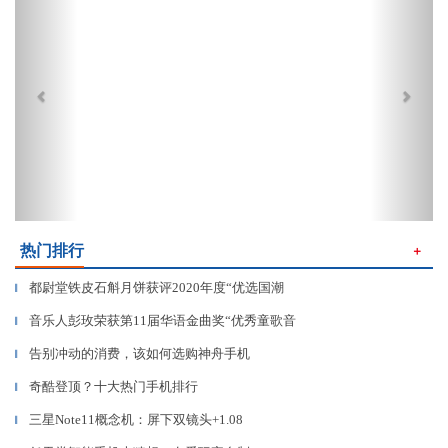
热门排行
＋
都尉堂铁皮石斛月饼获评2020年度“优选国潮
▎
音乐人彭玫荣获第11届华语金曲奖“优秀童歌音
▎
告别冲动的消费，该如何选购神舟手机
▎
奇酷登顶？十大热门手机排行
▎
三星Note11概念机：屏下双镜头+1.08
▎