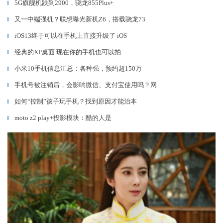
5G旗舰机跌到2900，骁龙855Plus+
▎
又一中端强机？联想曝光新机Z6，搭载骁龙73
▎
iOS13终于可以在手机上直接升级了 iOS
▎
经典的XP桌面 现在你的手机也可以拍
▎
小米10手机信息汇总：各种强，预约超150万
▎
手机号被注销后，会影响微信、支付宝使用吗？网
▎
如何“控制”孩子玩手机？找到原因才能治本
▎
moto z2 play+投影模块：酷的人是
▎