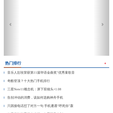
热门排行
＋
音乐人彭玫荣获第11届华语金曲奖“优秀童歌音
▎
奇酷登顶？十大热门手机排行
▎
三星Note11概念机：屏下双镜头+1.08
▎
告别冲动的消费，该如何选购神舟手机
▎
只因接电话怼了对方一句 手机遭遇“呼死你”轰
▎