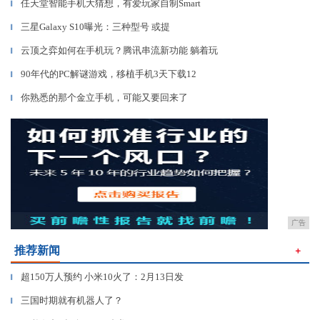
任天堂智能手机大猜想，有爱玩家自制Smart
▎
三星Galaxy S10曝光：三种型号 或提
▎
云顶之弈如何在手机玩？腾讯串流新功能 躺着玩
▎
90年代的PC解谜游戏，移植手机3天下载12
▎
你熟悉的那个金立手机，可能又要回来了
▎
广告
推荐新闻
＋
超150万人预约 小米10火了：2月13日发
▎
三国时期就有机器人了？
▎