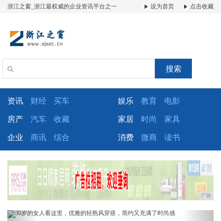
浙江之窗_浙江最权威的企业资讯平台之一
设为首页
点击收藏
搜索
资讯
财经
买车
娱乐
教育
电影
房产
汽车
收藏
家居
时尚
家具
企业
商讯
综合
消费
微商
读书
广告
Previous
Next