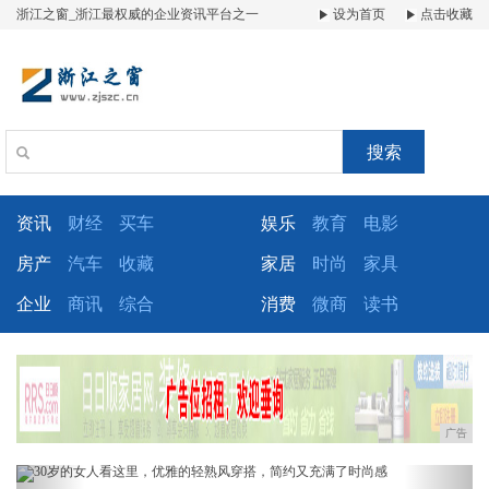
浙江之窗_浙江最权威的企业资讯平台之一
设为首页
点击收藏
搜索
资讯
财经
买车
娱乐
教育
电影
房产
汽车
收藏
家居
时尚
家具
企业
商讯
综合
消费
微商
读书
广告
Previous
Next