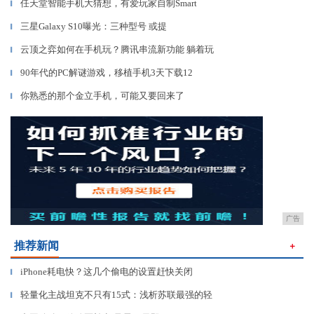
任天堂智能手机大猜想，有爱玩家自制Smart
▎
三星Galaxy S10曝光：三种型号 或提
▎
云顶之弈如何在手机玩？腾讯串流新功能 躺着玩
▎
90年代的PC解谜游戏，移植手机3天下载12
▎
你熟悉的那个金立手机，可能又要回来了
▎
广告
推荐新闻
＋
iPhone耗电快？这几个偷电的设置赶快关闭
▎
轻量化主战坦克不只有15式：浅析苏联最强的轻
▎