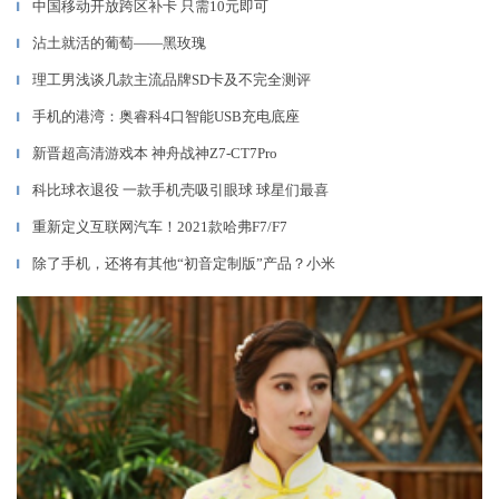
中国移动开放跨区补卡 只需10元即可
▎
沾土就活的葡萄——黑玫瑰
▎
理工男浅谈几款主流品牌SD卡及不完全测评
▎
手机的港湾：奥睿科4口智能USB充电底座
▎
新晋超高清游戏本 神舟战神Z7-CT7Pro
▎
科比球衣退役 一款手机壳吸引眼球 球星们最喜
▎
重新定义互联网汽车！2021款哈弗F7/F7
▎
除了手机，还将有其他“初音定制版”产品？小米
▎