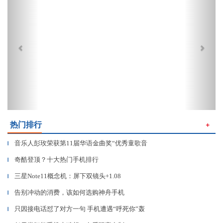
热门排行
＋
音乐人彭玫荣获第11届华语金曲奖“优秀童歌音
▎
奇酷登顶？十大热门手机排行
▎
三星Note11概念机：屏下双镜头+1.08
▎
告别冲动的消费，该如何选购神舟手机
▎
只因接电话怼了对方一句 手机遭遇“呼死你”轰
▎