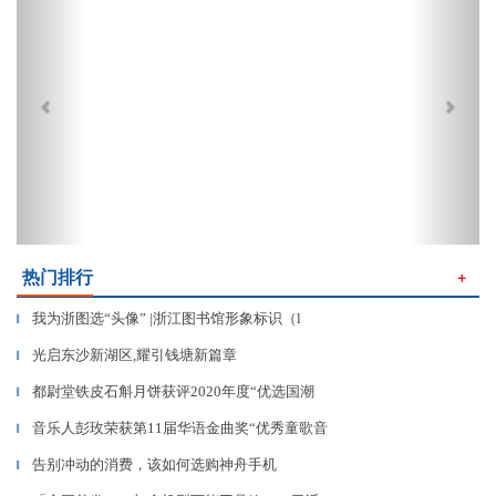
热门排行
＋
我为浙图选“头像” |浙江图书馆形象标识（l
▎
​光启东沙新湖区,耀引钱塘新篇章
▎
都尉堂铁皮石斛月饼获评2020年度“优选国潮
▎
音乐人彭玫荣获第11届华语金曲奖“优秀童歌音
▎
告别冲动的消费，该如何选购神舟手机
▎