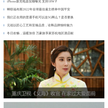
iPhone新充电器实物曝光 支持18W P
▎
蝉联福布斯2022年全球最佳雇主榜单中国平安
▎
我们正在用的普通手机可以连5G网么？是否要换
▎
元祖以匠心工艺和至臻品质，诠释品牌独特魅力
▎
冬日欢畅，温暖加倍 万豪旅享家苏杭地区酒店献
▎