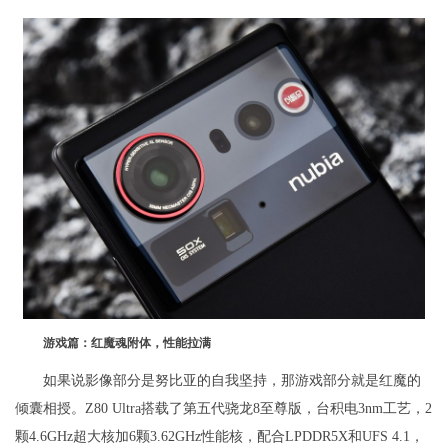
游戏篇：红魔魂附体，性能拉满
如果说影像部分是努比亚的自我坚持，那游戏部分就是红魔的
倾囊相授。Z80 Ultra搭载了第五代骁龙8至尊版，台积电3nm工艺，2
颗4.6GHz超大核加6颗3.62GHz性能核，配合LPDDR5X和UFS 4.1，