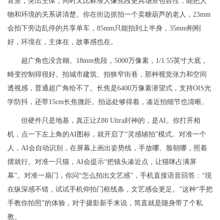
背景，突出主体；同时又比标准人像焦段更具场景包容性，能把人
物和环境的关系讲清楚。你在街边抓拍一个卖糖葫芦的老人，23mm
会拍下旁边乱停的共享单车，85mm只能拍到上半身，35mm刚刚
好，环境在，主体在，故事感也在。
超广角也没含糊。18mm焦段，5000万像素，1/1.55英寸大底，
畸变控制得很好。拍城市建筑、拍狭窄街巷，那种视觉张力和空间
透视感，普通超广角给不了。长焦是6400万像素潜望式，支持OIS光
学防抖，还带15cm长焦微距。拍远处够得着，凑近拍细节也清晰。
但硬件只是地基，真正让Z80 Ultra封神的，是AI。你打开相
机，点一下左上角的AI图标，就开启了“灵感辅拍”模式。对准一个
人，AI会自动识别，在屏幕上画出姿势线，手放哪、脸朝哪，照着
摆就行。对准一只猫，AI会提示“把镜头凑近点，让猫咪占满屏
幕”。对准一扇门，你问“怎么拍出文艺感”，手机直接语音回答：“现
在纵深感不错，试试手机仰拍门框线条，文艺感会更足。”这种“手把
手教你拍照”的体验，对于摄影新手来说，简直就是随身带了个私
教。