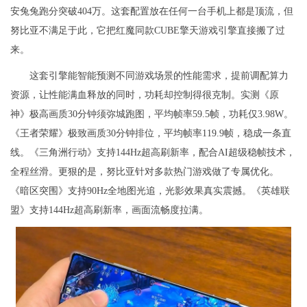
安兔兔跑分突破404万。这套配置放在任何一台手机上都是顶流，但
努比亚不满足于此，它把红魔同款CUBE擎天游戏引擎直接搬了过
来。
这套引擎能智能预测不同游戏场景的性能需求，提前调配算力
资源，让性能满血释放的同时，功耗却控制得很克制。实测《原
神》极高画质30分钟须弥城跑图，平均帧率59.5帧，功耗仅3.98W。
《王者荣耀》极致画质30分钟排位，平均帧率119.9帧，稳成一条直
线。《三角洲行动》支持144Hz超高刷新率，配合AI超级稳帧技术，
全程丝滑。更狠的是，努比亚针对多款热门游戏做了专属优化。
《暗区突围》支持90Hz全地图光追，光影效果真实震撼。《英雄联
盟》支持144Hz超高刷新率，画面流畅度拉满。