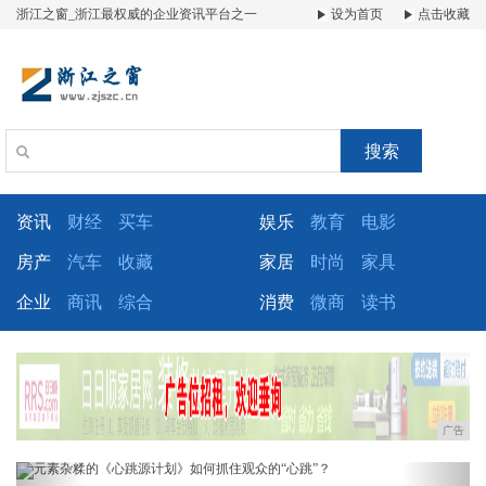
浙江之窗_浙江最权威的企业资讯平台之一
设为首页
点击收藏
搜索
资讯
财经
买车
娱乐
教育
电影
房产
汽车
收藏
家居
时尚
家具
企业
商讯
综合
消费
微商
读书
广告
Previous
Next