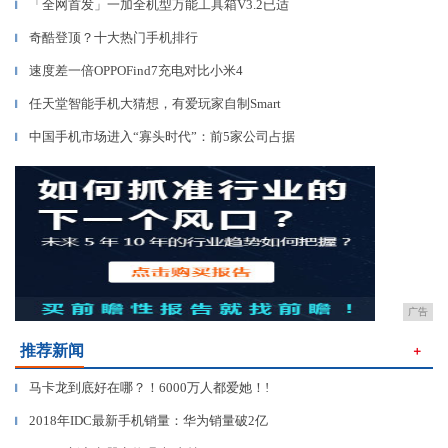
「全网首发」一加全机型万能工具箱V3.2已适
▎
奇酷登顶？十大热门手机排行
▎
速度差一倍OPPOFind7充电对比小米4
▎
任天堂智能手机大猜想，有爱玩家自制Smart
▎
中国手机市场进入“寡头时代”：前5家公司占据
▎
广告
推荐新闻
＋
马卡龙到底好在哪？！6000万人都爱她！!
▎
2018年IDC最新手机销量：华为销量破2亿
▎