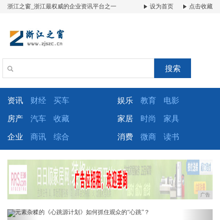
浙江之窗_浙江最权威的企业资讯平台之一
设为首页
点击收藏
搜索
资讯
财经
买车
娱乐
教育
电影
房产
汽车
收藏
家居
时尚
家具
企业
商讯
综合
消费
微商
读书
广告
Previous
Next