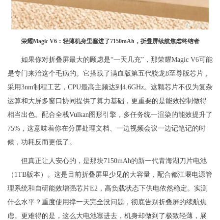
荣耀Magic V6：轻薄机身里塞进了7150mAh，折叠屏续航焦虑终结者
如果你对折叠屏最大的顾虑是“一天几充”，那荣耀Magic V6可能
是专门来治这个毛病的。它搭载了满血版第五代骁龙8至尊版芯片，
采用3nm制程工艺，CPU最高主频达到4.6GHz。这颗芯片不仅为复杂
运算和大屏多窗口协同提供了算力基础，更重要的是能效控制做得
相当出色。配合全栈Vulkan图形引擎，多任务统一渲染的能效提升了
75%，这意味着你在分屏处理文档、一边视频会议一边记笔记的时
候，功耗反而更低了。
但真正让人安心的，是那块7150mAh的新一代青海湖刀片电池
（1TB版本）。这是目前折叠屏里少见的大容量，配合都江堰电源管
理系统和自研能效增强芯片E2，高负载状态下供电依然稳定。实测
什么水平？重度使用撑一天完全没问题，彻底告别折叠屏的续航焦
虑。更难得的是，这么大电池塞进去，机身却做到了极致轻薄，展