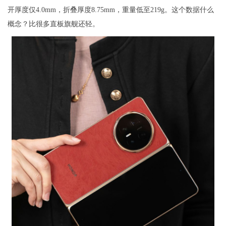
开厚度仅4.0mm，折叠厚度8.75mm，重量低至219g。这个数据什么
概念？比很多直板旗舰还轻。