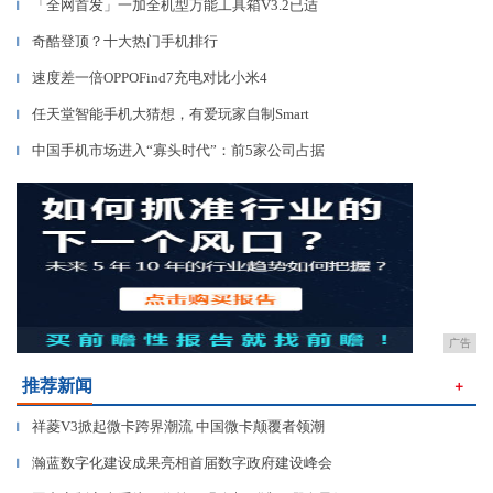
「全网首发」一加全机型万能工具箱V3.2已适
▎
奇酷登顶？十大热门手机排行
▎
速度差一倍OPPOFind7充电对比小米4
▎
任天堂智能手机大猜想，有爱玩家自制Smart
▎
中国手机市场进入“寡头时代”：前5家公司占据
▎
广告
推荐新闻
＋
祥菱V3掀起微卡跨界潮流 中国微卡颠覆者领潮
▎
瀚蓝数字化建设成果亮相首届数字政府建设峰会
▎