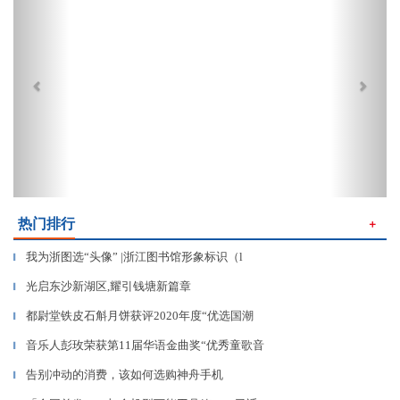
热门排行
＋
我为浙图选“头像” |浙江图书馆形象标识（l
▎
​光启东沙新湖区,耀引钱塘新篇章
▎
都尉堂铁皮石斛月饼获评2020年度“优选国潮
▎
音乐人彭玫荣获第11届华语金曲奖“优秀童歌音
▎
告别冲动的消费，该如何选购神舟手机
▎