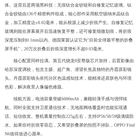
体。这背后是两项黑科技：无痕钛合金铰链和自修复记忆玻璃。钛
合金铰链由136个精密构件组成，核心部件采用航空级纳米晶钛合
金，加工精度达±0.02毫米，能从根源上减少折痕产生。自修复记忆
玻璃则能在屏幕展开后迅速恢复平整，还可修复细微划痕，将折痕
深度压制到0.1mm以内。德国莱茵认证它为“目前全球最平整的折叠
屏手机”，20万次折叠后折痕深度增长不超0.03毫米。
核心配置同样拉满。第五代骁龙8至尊版芯片加持，后置影像由
哈苏深度调校，包含主摄、超广角、潜望长焦及独特的丹霞原彩镜
头。丹霞原彩镜头依托分区色温感知技术，能精准还原肤色与环境
色彩，解决夜景人像偏色难题。
续航方面，电池容量突破6000mAh，兼顾轻薄手感与强悍续
航。同时全面支持卫星通信技术，无地面网络覆盖时也能实现通
话、短信收发。整机重量控制在225g左右，支持IP56/58/59级满级防
水。如果你对折痕零容忍，又希望折叠屏的拍照不掉队，OPPO Find
N6值得放进心愿单。