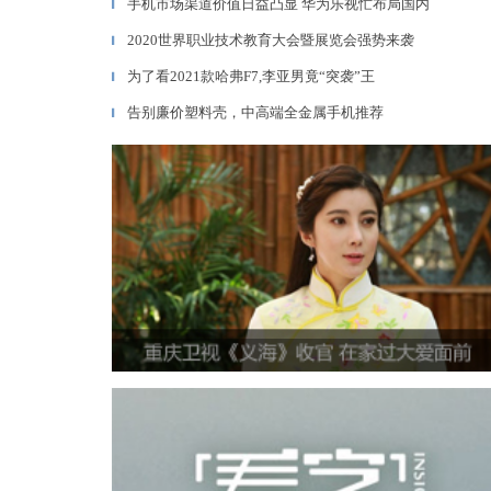
手机市场渠道价值日益凸显 华为乐视忙布局国内
▎
2020世界职业技术教育大会暨展览会强势来袭
▎
为了看2021款哈弗F7,李亚男竟“突袭”王
▎
告别廉价塑料壳，中高端全金属手机推荐
▎