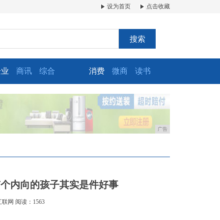
设为首页
点击收藏
搜索
企业
商讯
综合
消费
微商
读书
广告
有个内向的孩子其实是件好事
互联网
阅读：1563