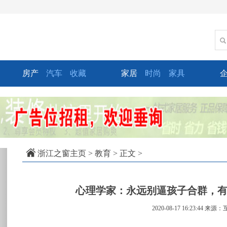
房产
汽车
收藏
家居
时尚
家具
xt
浙江之窗主页
>
教育
> 正文 >
心理学家：永远别逼孩子合群，
2020-08-17 16:23:44
来源：