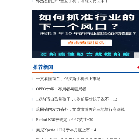
你熟悉的那个金立手机，可能又要回来了
▎
广
推荐新闻
一文看懂荷兰、俄罗斯手机线上市场
▎
OPPO十年：布局者与破局者
▎
1岁前请自己带孩子，6岁前要对孩子说不，12
▎
巩固省内发力省外，文成旅游再迎三地旅行商踩线
▎
Redmi K30被确定：6.67英寸+30
▎
索尼Xperia 1 II将于本月底上市：4
▎