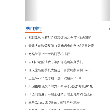
热门排行
都尉堂铁皮石斛月饼获评2020年度“优选国潮
▎
音乐人彭玫荣获第11届华语金曲奖“优秀童歌音
▎
奇酷登顶？十大热门手机排行
▎
告别冲动的消费，该如何选购神舟手机
▎
任天堂智能手机大猜想，有爱玩家自制Smart
▎
三星Note11概念机：屏下双镜头+1.08
▎
只因接电话怼了对方一句 手机遭遇“呼死你”轰
▎
「全网首发」一加全机型万能工具箱V3.2已适
▎
三星Galaxy S10曝光：三种型号 或提
▎