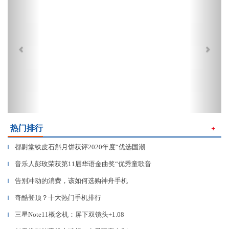
热门排行
＋
都尉堂铁皮石斛月饼获评2020年度“优选国潮
▎
音乐人彭玫荣获第11届华语金曲奖“优秀童歌音
▎
告别冲动的消费，该如何选购神舟手机
▎
奇酷登顶？十大热门手机排行
▎
三星Note11概念机：屏下双镜头+1.08
▎