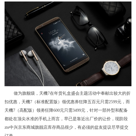
做为旗舰级，天機7在年货礼盒盛会主题活动中奉献出较大的折
扣优惠，天機7（标准配置版）领优惠券狂降五百元只需2599元，而
天機7（高配版）领劵狂降600元只需3499元，针对一部外型和配备
都处在顶尖水准的手机上而言，早已是靠近出厂价的让价，现阶段
zte中兴京东商城旗靓店库存商品很少，有必须的盆友提议尽早提交
订单。