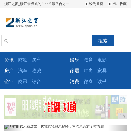
浙江之窗_浙江最权威的企业资讯平台之一
设为首页
点击收藏
搜索
资讯
财经
买车
娱乐
教育
电影
房产
汽车
收藏
家居
时尚
家具
企业
商讯
综合
消费
微商
读书
广告
Previous
Next