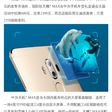
元的发售市场价，现阶段天機7 MAX在中兴手机年货礼盒盛会主题
活动中狂降600元，仅售2399元，而且还能应用立减优惠劵，只需
2359就能拿到。
中兴天机7 MAX是当今国内最具特点的大屏幕旗舰级，选用了
一块6英寸FHD超清三d显示信息大屏幕，不用配戴三d近视眼镜也可
以享有到震撼人心的三d实际效果。值得一提的是，天機7 MAX还配