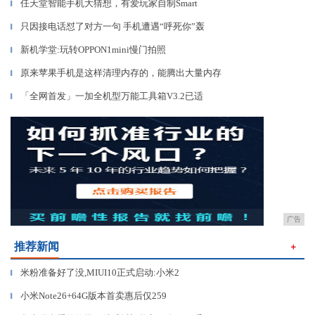
任天堂智能手机大猜想，有爱玩家自制Smart
▎
只因接电话怼了对方一句 手机遭遇“呼死你”轰
▎
新机学堂:玩转OPPON1mini慢门拍照
▎
原来苹果手机是这样清理内存的，能腾出大量内存
▎
「全网首发」一加全机型万能工具箱V3.2已适
▎
广告
推荐新闻
＋
米粉准备好了没,MIUI10正式启动:小米2
▎
小米Note26+64G版本首卖惠后仅259
▎