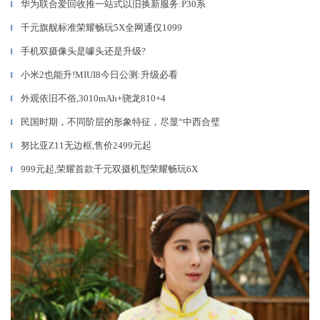
华为联合爱回收推一站式以旧换新服务:P30系
▎
千元旗舰标准荣耀畅玩5X全网通仅1099
▎
手机双摄像头是噱头还是升级?
▎
小米2也能升!MIUI8今日公测:升级必看
▎
外观依旧不俗,3010mAh+骁龙810+4
▎
民国时期，不同阶层的形象特征，尽显“中西合璧
▎
努比亚Z11无边框,售价2499元起
▎
999元起,荣耀首款千元双摄机型荣耀畅玩6X
▎