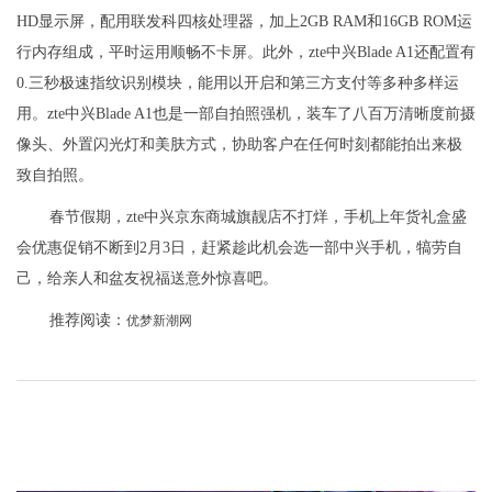
HD显示屏，配用联发科四核处理器，加上2GB RAM和16GB ROM运
行内存组成，平时运用顺畅不卡屏。此外，zte中兴Blade A1还配置有
0.三秒极速指纹识别模块，能用以开启和第三方支付等多种多样运
用。zte中兴Blade A1也是一部自拍照强机，装车了八百万清晰度前摄
像头、外置闪光灯和美肤方式，协助客户在任何时刻都能拍出来极
致自拍照。
春节假期，zte中兴京东商城旗靓店不打烊，手机上年货礼盒盛
会优惠促销不断到2月3日，赶紧趁此机会选一部中兴手机，犒劳自
己，给亲人和盆友祝福送意外惊喜吧。
推荐阅读：
优梦新潮网