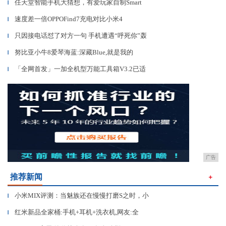
任天堂智能手机大猜想，有爱玩家自制Smart
▎
速度差一倍OPPOFind7充电对比小米4
▎
只因接电话怼了对方一句 手机遭遇“呼死你”轰
▎
努比亚小牛8爱琴海蓝:深藏Blue,就是我的
▎
「全网首发」一加全机型万能工具箱V3.2已适
▎
广告
推荐新闻
＋
小米MIX评测：当魅族还在慢慢打磨S之时，小
▎
红米新品全家桶:手机+耳机+洗衣机,网友:全
▎