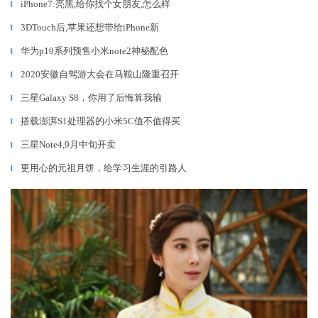
iPhone7:亮黑,给你找个女朋友,怎么样
▎
3DTouch后,苹果还想带给iPhone新
▎
华为p10系列预售小米note2神秘配色
▎
​2020安徽自驾游大会在马鞍山隆重召开
▎
三星Galaxy S8，你用了后悔算我输
▎
搭载澎湃S1处理器的小米5C值不值得买
▎
三星Note4,9月中旬开卖
▎
更用心的元祖月饼，给学习生涯的引路人
▎