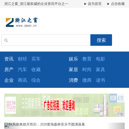
浙江之窗_浙江最权威的企业资讯平台之一
设为首页
点击收藏
搜索
资讯
财经
买车
娱乐
教育
电影
房产
汽车
收藏
家居
时尚
家具
企业
商讯
综合
消费
微商
读书
广告
Previous
Next