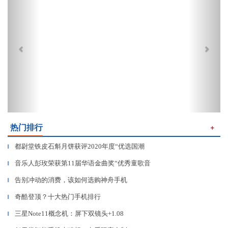
热门排行
＋
都尉堂铁皮石斛月饼获评2020年度“优选国潮
▎
音乐人彭玫荣获第11届华语金曲奖“优秀童歌音
▎
告别冲动的消费，该如何选购神舟手机
▎
奇酷登顶？十大热门手机排行
▎
三星Note11概念机：屏下双镜头+1.08
▎