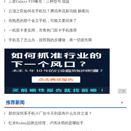
三星Galaxy S10曝光：三种型号 或提
▎
云顶之弈如何在手机玩？腾讯串流新功能 躺着玩
▎
你熟悉的那个金立手机，可能又要回来了
▎
一机双卡更实用，市售热门双卡手机推荐
▎
手机丢了怎么办，按照我的步骤做，将一切损失降
▎
广告
推荐新闻
＋
那些深圳系手机小厂在今天到底有什么生存之道？
▎
红米Redmi品牌总经理，卢伟冰用的是哪款手
▎