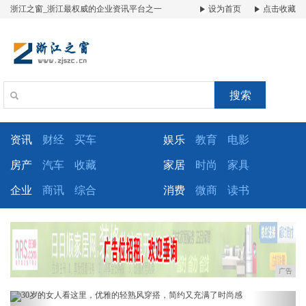
浙江之窗_浙江最权威的企业资讯平台之一
设为首页
点击收藏
搜索
资讯
财经
买车
娱乐
教育
电影
房产
汽车
收藏
家居
时尚
家具
企业
商讯
综合
消费
微商
读书
广告
Previous
Next