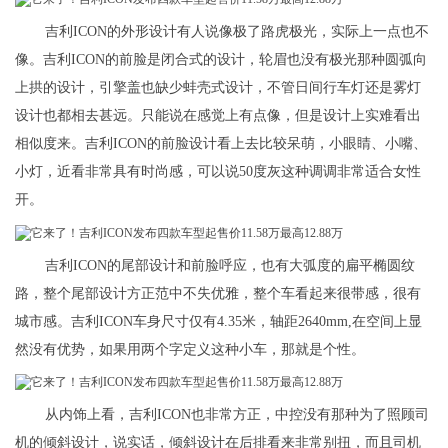
吉利ICON的外形设计有人说像极了路虎极光，实际上一点也不
像。吉利ICON的前脸是闭合式的设计，轮眉也没有极光那种圆弧向
上拱的设计，引擎盖也缺少蚌壳式设计，不管日间行车灯还是雾灯
设计也都相去甚远。只能说在感觉上有点像，但是设计上实难看出
相似度来。吉利ICON的前脸设计看上去比较呆萌，小眼睛、小嘴、
小灯，近看非常具有时尚感，可以说50度灰这种调调非常适合女性
开。
吉利ICON的尾部设计和前脸呼应，也有大弧度的扁平椭圆纹
路，整个尾部设计方正范中不失优雅，整个车看起来很带感，很有
城市感。吉利ICON车身尺寸仅有4.35米，轴距2640mm,在空间上显
然没有优势，如果用两个字定义这种小车，那就是个性。
从内饰上看，吉利ICON也非常方正，中控没有那种为了照顾司
机的倾斜设计，说实话，倾斜设计在后排看来非常别扭，而且司机