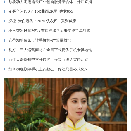
顺联动力走进缙云产业创新服务综合体，开启直播
▎
别买华为P30了！双曲面2K屏+骁龙855，
▎
深橙+米白港风？2020 优衣库 U系列试穿
▎
小米智米风扇2代没有遥控器？原来变成了单独选
▎
这些潮酷装饰，让手机秒变“限量版”！
▎
利好！三大运营商将在全国正式提供手机卡异地销
▎
百年人寿锦州中支开展线上保险五进入宣传活动
▎
如何彻底删除手机上的数据，你还只是格式化？
▎