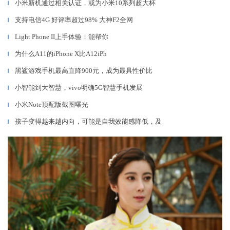
小米新机通过相关认证，或为小米10系列超大杯
▎
支持电信4G 好评率超过98% 大神F2全网
▎
Light Phone II上手体验：能帮你
▎
为什么A11的iPhone X比A12iPh
▎
黑鲨游戏手机最高直降900元，成为最具性价比
▎
小智能到大智慧，vivo明确5G智慧手机发展
▎
小米Note顶配版截图曝光
▎
孩子变得越来越内向，可能是自我效能感降低，及
▎