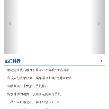
热门排行
＋
都尉堂铁皮石斛月饼获评2020年度“优选国潮
▎
音乐人彭玫荣获第11届华语金曲奖“优秀童歌音
▎
奇酷登顶？十大热门手机排行
▎
告别冲动的消费，该如何选购神舟手机
▎
三星Note11概念机：屏下双镜头+1.08
▎