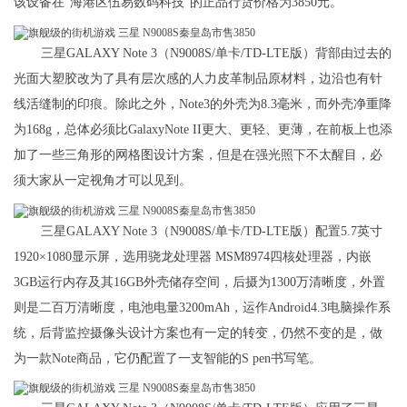
该设备在“海港区伍易数码科技”的正品行货价格为3850元。
三星GALAXY Note 3（N9008S/单卡/TD-LTE版）背部由过去的
光面大塑胶改为了具有层次感的人力皮革制品原材料，边沿也有针
线活缝制的印痕。除此之外，Note3的外壳为8.3毫米，而外壳净重降
为168g，总体必须比GalaxyNote II更大、更轻、更薄，在前板上也添
加了一些三角形的网格图设计方案，但是在强光照下不太醒目，必
须大家从一定视角才可以见到。
三星GALAXY Note 3（N9008S/单卡/TD-LTE版）配置5.7英寸
1920×1080显示屏，选用骁龙处理器 MSM8974四核处理器，内嵌
3GB运行内存及其16GB外壳储存空间，后摄为1300万清晰度，外置
则是二百万清晰度，电池电量3200mAh，运作Android4.3电脑操作系
统，后背监控摄像头设计方案也有一定的转变，仍然不变的是，做
为一款Note商品，它仍配置了一支智能的S pen书写笔。