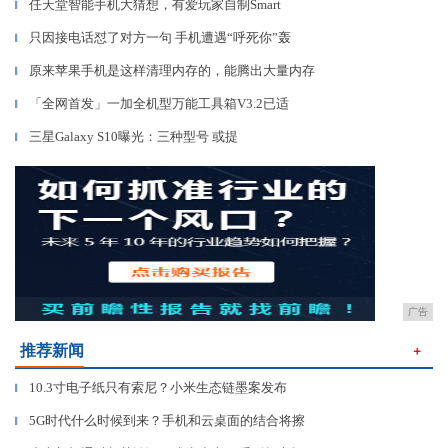
任天堂智能手机大猜想，有爱玩家自制Smart
▎
只因接电话怼了对方一句 手机遭遇“呼死你”轰
▎
原来苹果手机是这样清理内存的，能腾出大量内存
▎
「全网首发」一加全机型万能工具箱V3.2已适
▎
三星Galaxy S10曝光：三种型号 或提
▎
广告
推荐新闻
＋
10.3寸电子纸只有索尼？小米生态链墨案发布
▎
5G时代什么时候到来？手机和云桌面的结合将擦
▎