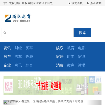
浙江之窗_浙江最权威的企业资讯平台之一
设为首页
点击收藏
搜索
资讯
财经
买车
娱乐
教育
电影
房产
汽车
收藏
家居
时尚
家具
企业
商讯
综合
消费
微商
读书
广告
Previous
Next