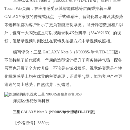
三星GALAXY Note 3（N9008S/单卡/TD-LTE版）应用了三星
Touch Wiz页面，在应用感受及其智能体感等层面秉持着三星
GALAXY家族的传统式优点，手式磁感应、智能化显示屏及其姿势
等选择项都为客户出示了更为智能控制系统， 除开静态数据相片以
外，也有一大闪光点是可以视频录制4K分辨率（3840*2160）的视
頻，但是录视频时刻没法在双镜头拍摄方式中录视频或照相。
编写评价：三星 GALAXY Note 3（N9008S/单卡/TD-LTE版）
不但持续了前代經典，华康的造型设计提升了商务接待气场，配备
层面也开展了全方位升級，不论是在游戏娱乐、视觉盛宴還是个性
化操纵感受上均有优异的主要表现，还适用4g网，能为客户产生更
迅速的网上感受，自然优异，别错过。
海港区伍易数码科技
三星 GALAXY Note 3（N9008S/单卡/挪动TD-LTE版）
【价格行情】3850元