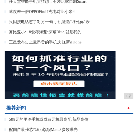
任天堂智能手机大猜想，有爱玩家自制Smart
▎
速度差一倍OPPOFind7充电对比小米4
▎
只因接电话怼了对方一句 手机遭遇“呼死你”轰
▎
努比亚小牛8爱琴海蓝:深藏Blue,就是我的
▎
三星发布史上最昂贵的手机,力扛新iPhone
▎
广告
推荐新闻
＋
598元的里奥手机或成百元机最高配,新品高仿
▎
配国产最强芯?华为旗舰Mate8参数曝光
▎