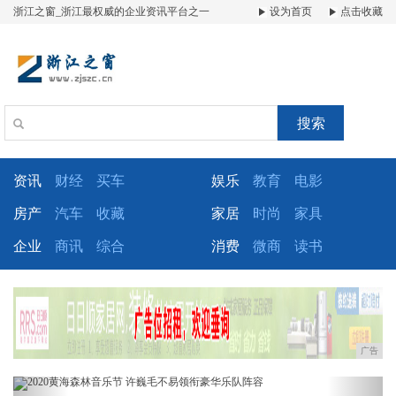
浙江之窗_浙江最权威的企业资讯平台之一
设为首页
点击收藏
搜索
资讯
财经
买车
娱乐
教育
电影
房产
汽车
收藏
家居
时尚
家具
企业
商讯
综合
消费
微商
读书
广告
Previous
Next