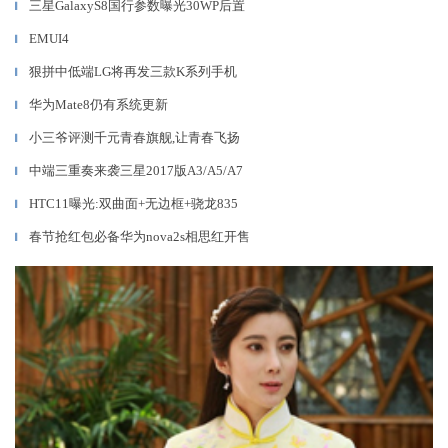
三星GalaxyS8国行参数曝光30WP后置
▎
EMUI4
▎
狠拼中低端LG将再发三款K系列手机
▎
华为Mate8仍有系统更新
▎
小三爷评测千元青春旗舰,让青春飞扬
▎
中端三重奏来袭三星2017版A3/A5/A7
▎
HTC11曝光:双曲面+无边框+骁龙835
▎
春节抢红包必备华为nova2s相思红开售
▎