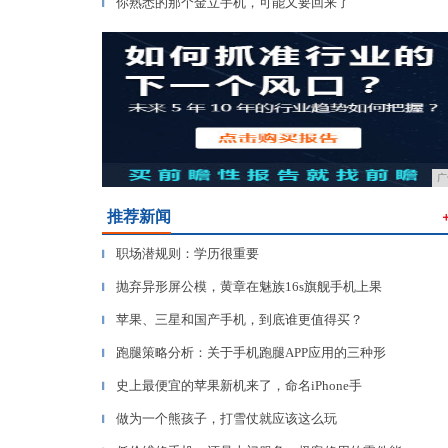
你熟悉的那个金立手机，可能又要回来了
▎
广
推荐新闻
职场潜规则：学历很重要
▎
抛弃异形屏公模，黄章在魅族16s旗舰手机上果
▎
苹果、三星和国产手机，到底谁更值得买？
▎
跑腿策略分析：关于手机跑腿APP应用的三种形
▎
史上最便宜的苹果新机来了，命名iPhone手
▎
做为一个熊孩子，打雪仗就应该这么玩
▎