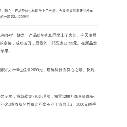
样，随之，产品价格也如同坐上了火箭。今天凌晨苹果新品发布
一部高达12799元。
繁杂多样，随之，产品价格也如同坐上了火箭。今天凌晨
机的定位，成功破万，最贵的一部高达12799元。在新品发
标苹果。
旗舰机小米8也仅售2699元，堪称科技圈良心之最。反观
80显示屏，搭载骁龙710处理器，前置1200万像素摄像头、
小米8青春版的性价比丝毫不亚于市面上2、3000元的手