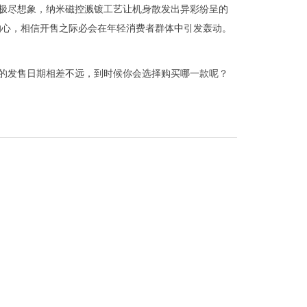
色极尽想象，纳米磁控溅镀工艺让机身散发出异彩纷呈的
的心，相信开售之际必会在年轻消费者群体中引发轰动。
1日的发售日期相差不远，到时候你会选择购买哪一款呢？