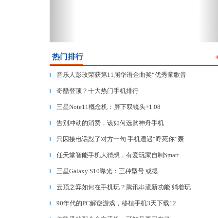
热门排行
音乐人彭玫荣获第11届华语金曲奖“优秀童歌音
▎
奇酷登顶？十大热门手机排行
▎
三星Note11概念机：屏下双镜头+1.08
▎
告别冲动的消费，该如何选购神舟手机
▎
只因接电话怼了对方一句 手机遭遇“呼死你”轰
▎
任天堂智能手机大猜想，有爱玩家自制Smart
▎
三星Galaxy S10曝光：三种型号 或提
▎
云顶之弈如何在手机玩？腾讯串流新功能 躺着玩
▎
90年代的PC解谜游戏，移植手机3天下载12
▎