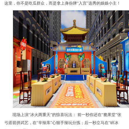
这里，你不是吃瓜群众，而是拿上身份牌“入宫”选秀的娘娘小主！
现场上演“冰火两重天”的惊喜玩法： 前一秒你还在“脆果堂”张
弓搭箭拼武艺，在“辛辣库”心狠手辣玩分拣；后一秒立马在“碎冰