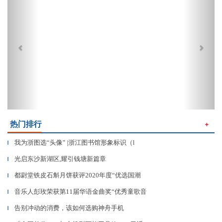
热门排行
＋
我为浙图选“头像” |浙江图书馆形象标识（l
▎
​光启东沙新湖区,耀引钱塘新篇章
▎
都尉堂铁皮石斛月饼获评2020年度“优选国潮
▎
音乐人彭玫荣获第11届华语金曲奖“优秀童歌音
▎
告别冲动的消费，该如何选购神舟手机
▎