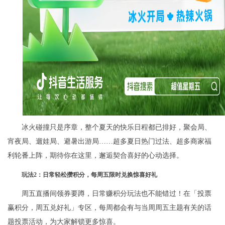
冰火碰撞只是序章，整个夏天的快乐日程都已排好，聚会局、
宵夜局、遛娃局、避暑出游局……超多夏日热门过法、超多商家福
利轮番上阵，期待你在这里，邂逅契合喜好的心动选择。
玩法
2
：日常轻松攒积分，每周五限时兑换惊喜好礼
周五直播间领券要蹲，日常赚积分玩法也不能错过！在「投票
赢积分，周五兑好礼」专区，每周都会有与当周周五主题有关的话
题投票活动，为大家解锁更多惊喜。