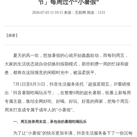
节」每周过个“小暑假”
2026-07-03 11:19:15
来源：互联网
阅读：1151
【摘要】
夏天的风一吹，想放暑假的心就开始蠢蠢欲动，而每到周五，
大家的生活状态就自动切换到假期模式，那些积攒一周的忙碌和疲
惫，都将在这段惬意的闲暇时光中，被温柔抚平。
7月1日至8月31日，抖音生活服务依托「超值星期五」IP重磅推
出「抖音暑期吃喝玩乐节」，在整整9周的超长暑期，轮番上新每周
专属主题，集结全网好吃、好喝、好玩、好逛的商家，把每个周五-
周末打造成专属于成年人的“小暑假”。
一、周五抢券周末花，承包你的暑期吃喝玩乐
为了让“小暑假”的快乐更加丰满，抖音生活服务备下了一份沉甸