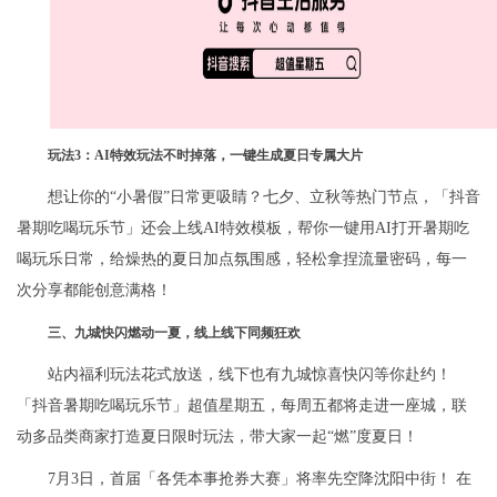
玩法
3
：
AI
特效玩法不时掉落，一键生成夏日专属大片
想让你的“小暑假”日常更吸睛？七夕、立秋等热门节点，「抖音
暑期吃喝玩乐节」还会上线AI特效模板，帮你一键用AI打开暑期吃
喝玩乐日常，给燥热的夏日加点氛围感，轻松拿捏流量密码，每一
次分享都能创意满格！
三、九城快闪燃动一夏，线上线下同频狂欢
站内福利玩法花式放送，线下也有九城惊喜快闪等你赴约！
「抖音暑期吃喝玩乐节」超值星期五，每周五都将走进一座城，联
动多品类商家打造夏日限时玩法，带大家一起“燃”度夏日！
7月3日，首届「各凭本事抢券大赛」将率先空降沈阳中街！ 在