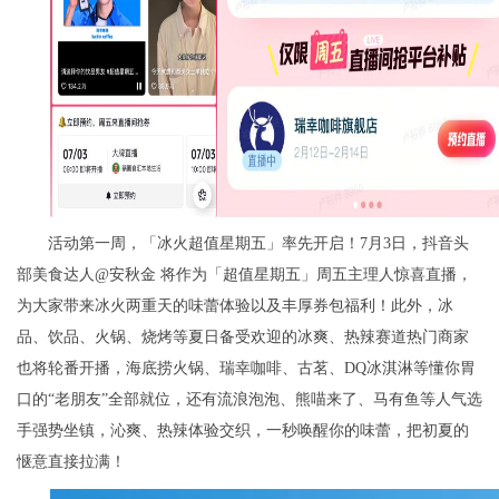
活动第一周，「冰火超值星期五」率先开启！7月3日，抖音头
部美食达人@安秋金 将作为「超值星期五」周五主理人惊喜直播，
为大家带来冰火两重天的味蕾体验以及丰厚券包福利！此外，冰
品、饮品、火锅、烧烤等夏日备受欢迎的冰爽、热辣赛道热门商家
也将轮番开播，海底捞火锅、瑞幸咖啡、古茗、DQ冰淇淋等懂你胃
口的“老朋友”全部就位，还有流浪泡泡、熊喵来了、马有鱼等人气选
手强势坐镇，沁爽、热辣体验交织，一秒唤醒你的味蕾，把初夏的
惬意直接拉满！