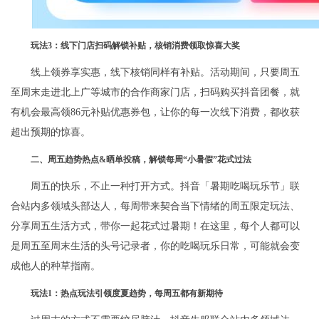
玩法
3
：线下门店扫码解锁补贴，核销消费领取惊喜大奖
线上领券享实惠，线下核销同样有补贴。活动期间，只要周五
至周末走进北上广等城市的合作商家门店，扫码购买抖音团餐，就
有机会最高领86元补贴优惠券包，让你的每一次线下消费，都收获
超出预期的惊喜。
二、周五趋势热点
&
晒单投稿，解锁每周
“
小暑假
”
花式过法
周五的快乐，不止一种打开方式。抖音「暑期吃喝玩乐节」联
合站内多领域头部达人，每周带来契合当下情绪的周五限定玩法、
分享周五生活方式，带你一起花式过暑期！在这里，每个人都可以
是周五至周末生活的头号记录者，你的吃喝玩乐日常，可能就会变
成他人的种草指南。
玩法
1
：热点玩法引领度夏趋势，每周五都有新期待