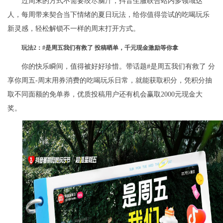
过周末的方式不需要绞尽脑汁，抖音生服联合站内多领域达
人，每周带来契合当下情绪的夏日玩法，给你值得尝试的吃喝玩乐
新灵感，轻松解锁不一样的周末打开方式。
玩法
2
：
#
是周五我们有救了 投稿晒单，千元现金激励等你拿
你的快乐瞬间，值得被好好珍惜。带话题#是周五我们有救了 分
享你周五-周末用券消费的吃喝玩乐日常，就能获取积分，凭积分抽
取不同面额的免单券，优质投稿用户还有机会赢取2000元现金大
奖。