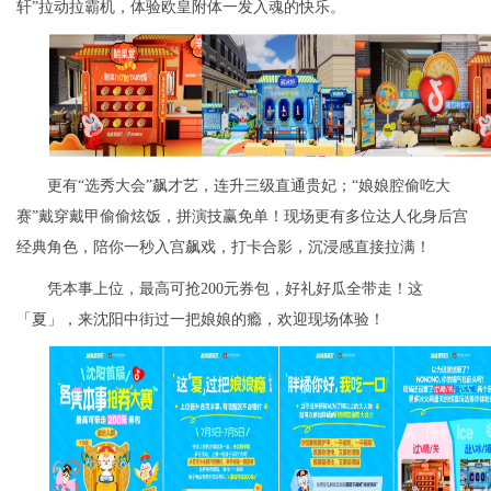
轩”拉动拉霸机，体验欧皇附体一发入魂的快乐。
更有“选秀大会”飙才艺，连升三级直通贵妃；“娘娘腔偷吃大
赛”戴穿戴甲偷偷炫饭，拼演技赢免单！现场更有多位达人化身后宫
经典角色，陪你一秒入宫飙戏，打卡合影，沉浸感直接拉满！
凭本事上位，最高可抢200元券包，好礼好瓜全带走！这
「夏」，来沈阳中街过一把娘娘的瘾，欢迎现场体验！