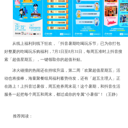
从线上福利到线下狂欢，「抖音暑期吃喝玩乐节」已为你打包
好整夏的吃喝玩乐购福利，7月1日至8月31日，每周五准时上抖音搜
索「超值星期五」，一键领取你的超值补贴。
冰火碰撞的热闹还在持续升温，第二周「欢聚超值星期五」活
动也将接棒，海量聚餐组局福利蓄势待发，还有「超五主理人」正
在路上！上抖音过暑假，周五抢券周末花！这个暑期，和抖音生活
服务一起把每个周五和周末，都过成你的专属“小暑假”！（王静）
推荐阅读：