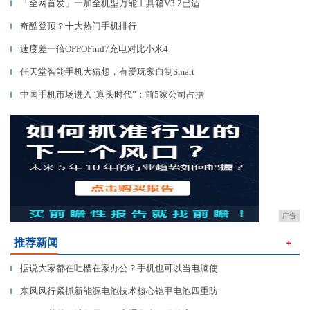
「全网首发」一加全机型万能工具箱V3.2已适
▎
奇酷登顶？十大热门手机排行
▎
速度差一倍OPPOFind7充电对比小米4
▎
任天堂智能手机大猜想，有爱玩家自制Smart
▎
中国手机市场进入“寡头时代”：前5家公司占据
▎
广告
推荐新闻
＋
据说大家都在吐槽在家办公？手机也可以当电脑使
▎
东风风行紧抓新能源电池技术核心铠甲电池四重防
▎