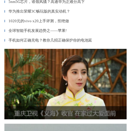
5nm5G芯片，谁领风骚？高通华为正难分高下
▎
华为推出荣耀3C畅玩版的真实动机？
▎
1020元的vivo x20上手评测，拒绝做
▎
全球智能手机发展趋势之——苹果!
▎
手机如何正确充电？教你几招正确保护你的电池延
▎