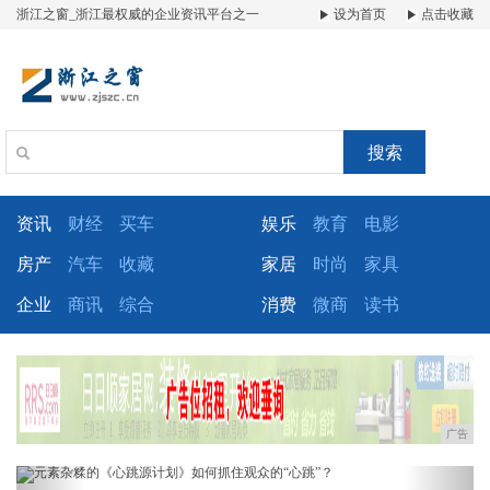
浙江之窗_浙江最权威的企业资讯平台之一
设为首页
点击收藏
搜索
资讯
财经
买车
娱乐
教育
电影
房产
汽车
收藏
家居
时尚
家具
企业
商讯
综合
消费
微商
读书
广告
Previous
Next