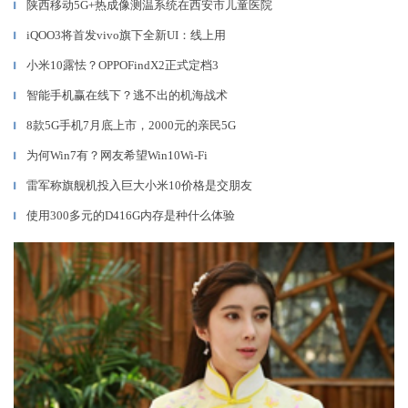
陕西移动5G+热成像测温系统在西安市儿童医院
▎
iQOO3将首发vivo旗下全新UI：线上用
▎
小米10露怯？OPPOFindX2正式定档3
▎
智能手机赢在线下？逃不出的机海战术
▎
8款5G手机7月底上市，2000元的亲民5G
▎
为何Win7有？网友希望Win10Wi-Fi
▎
雷军称旗舰机投入巨大小米10价格是交朋友
▎
使用300多元的D416G内存是种什么体验
▎