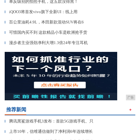
单反级别的拍照手机，这五款没得黑！
▎
iQOO3将首发vivo旗下全新UI：线上用
▎
百公里油耗4.9L，本田新款混动SUV将在6
▎
可惜国内买不到 这款精品小车是欧洲抢手货
▎
漫步者主业强劲净利大增1.3倍24年专注耳机
▎
广告
推荐新闻
＋
腾讯黑鲨游戏手机3发布：首款5G游戏手机、只
▎
上市10年，信维通信做到了净利润6年连续增长
▎