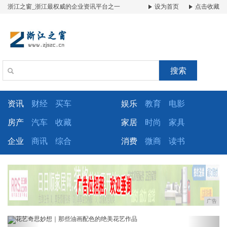
浙江之窗_浙江最权威的企业资讯平台之一
设为首页
点击收藏
搜索
资讯
财经
买车
娱乐
教育
电影
房产
汽车
收藏
家居
时尚
家具
企业
商讯
综合
消费
微商
读书
广告
Previous
Next