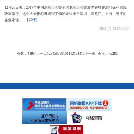
12月26日晚，2017年中国深商大会暨全球龙商大会暨颁奖盛典在深圳保利剧院
隆重举行。这个大会据称邀请到了6000余位来自深圳、黑龙江、上海、浙江的
企业家强。...【
详情
】
2021-02-28 05:01:24
总数：
4193
上一页
1
2
3
4
5
6
7
8
9
10
11
12
13
14
15
下一页
页次：
6
/280