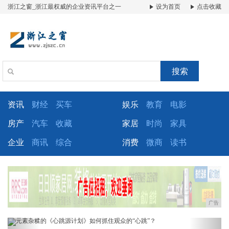
浙江之窗_浙江最权威的企业资讯平台之一
设为首页
点击收藏
搜索
资讯
财经
买车
娱乐
教育
电影
房产
汽车
收藏
家居
时尚
家具
企业
商讯
综合
消费
微商
读书
广告
Previous
Next