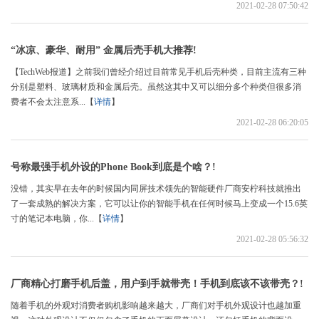
2021-02-28 07:50:42
“冰凉、豪华、耐用” 金属后壳手机大推荐!
【TechWeb报道】之前我们曾经介绍过目前常见手机后壳种类，目前主流有三种
分别是塑料、玻璃材质和金属后壳。虽然这其中又可以细分多个种类但很多消
费者不会太注意系...【
详情
】
2021-02-28 06:20:05
号称最强手机外设的Phone Book到底是个啥？!
没错，其实早在去年的时候国内同屏技术领先的智能硬件厂商安柠科技就推出
了一套成熟的解决方案，它可以让你的智能手机在任何时候马上变成一个15.6英
寸的笔记本电脑，你...【
详情
】
2021-02-28 05:56:32
厂商精心打磨手机后盖，用户到手就带壳！手机到底该不该带壳？!
随着手机的外观对消费者购机影响越来越大，厂商们对手机外观设计也越加重