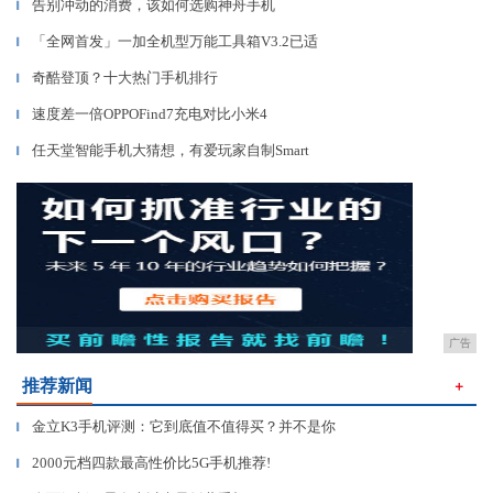
告别冲动的消费，该如何选购神舟手机
▎
「全网首发」一加全机型万能工具箱V3.2已适
▎
奇酷登顶？十大热门手机排行
▎
速度差一倍OPPOFind7充电对比小米4
▎
任天堂智能手机大猜想，有爱玩家自制Smart
▎
广告
推荐新闻
＋
金立K3手机评测：它到底值不值得买？并不是你
▎
2000元档四款最高性价比5G手机推荐!
▎