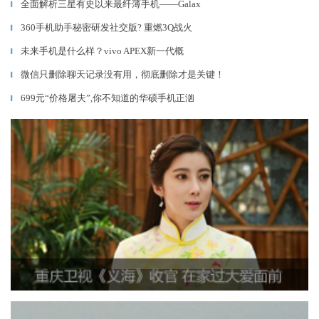
全面解析三星有史以来最纤薄手机——Galax
▎
360手机助手秘密研发社交版? 重燃3Q战火
▎
未来手机是什么样？vivo APEX新一代概
▎
微信只删除聊天记录没有用，彻底删除才是关键！
▎
699元“价格屠夫”,你不知道的华硕手机正汹
▎