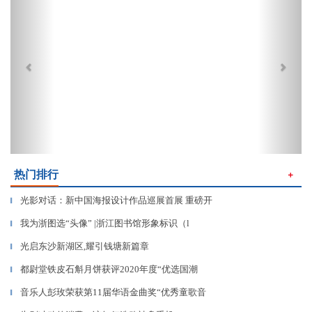
热门排行
＋
光影对话：新中国海报设计作品巡展首展 重磅开
▎
我为浙图选“头像” |浙江图书馆形象标识（l
▎
​光启东沙新湖区,耀引钱塘新篇章
▎
都尉堂铁皮石斛月饼获评2020年度“优选国潮
▎
音乐人彭玫荣获第11届华语金曲奖“优秀童歌音
▎