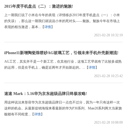
2015年度手机盘点（二）：激进的魅族!
上一期我们说了小米在今年的表现（详情移步2015年度手机盘点（一）：小米
的失误），那么这一期我们就说说小米的死对头——魅族。魅族今年在市场上
表现的相当激进，基本...【
详情
】
2021-02-28 10:32:19
iPhone11新增陶瓷珠喷砂AG玻璃工艺，引领未来手机外壳新潮流!
AG工艺，其实并不是一个新工艺，在其他行业，这项工艺早就有了比较多成熟
的运用，但是在手机上，确是近两年才开始新起的。...【
详情
】
2021-02-28 10:25:42
速速 Mark：5.16华为京东超级品牌日终极攻略!
用这种说法来形容华为京东超级品牌日一点也不过分，因为一年只有这样一次
这样的机会。从最新促销海报来看最新的华为P30系列、Mate20系列两大当家旗
舰都有不同程度...【
详情
】
2021-02-28 10:08:09