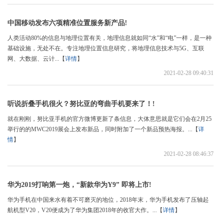
中国移动发布六项精准位置服务新产品!
人类活动80%的信息与地理位置有关，地理信息就如同“水”和“电”一样，是一种
基础设施，无处不在。专注地理位置信息研究，将地理信息技术与5G、互联
网、大数据、云计...【
详情
】
2021-02-28 09:40:31
听说折叠手机很火？努比亚的弯曲手机要来了！!
就在刚刚，努比亚手机的官方微博更新了条信息，大体意思就是它们会在2月25
举行的的MWC2019展会上发布新品，同时附加了一个新品预热海报。...【
详
情
】
2021-02-28 08:46:37
华为2019打响第一炮，“新款华为Y9” 即将上市!
华为手机在中国来水有着不可磨灭的地位，2018年末，华为手机发布了压轴起
航机型V20，V20便成为了华为集团2018年的收官大作。...【
详情
】