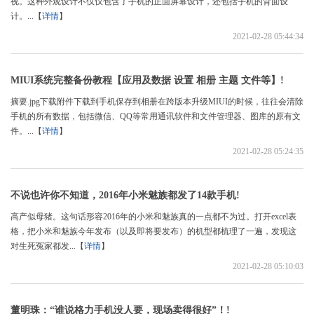
视。这种外观设计不仅仅包含了手机的正面屏幕设计，还包括手机的背面设
计。...【
详情
】
2021-02-28 05:44:34
MIUI系统完整备份教程【应用及数据 设置 相册 主题 文件等】!
摘要.jpg下载附件下载到手机保存到相册在跨版本升级MIUI的时候，往往会清除
手机的所有数据，包括微信、QQ等常用通讯软件和文件管理器、图库的原有文
件。...【
详情
】
2021-02-28 05:24:35
不说也许你不知道，2016年小米魅族都发了14款手机!
高产似母猪。这句话形容2016年的小米和魅族真的一点都不为过。打开excel表
格，把小米和魅族今年发布（以及即将要发布）的机型都梳理了一遍，发现这
对生死冤家都发...【
详情
】
2021-02-28 05:10:03
董明珠：“谁说格力手机没人要，现场卖得很好”！!