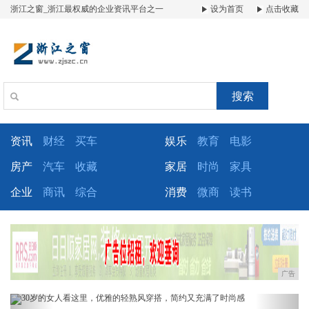
浙江之窗_浙江最权威的企业资讯平台之一
设为首页
点击收藏
搜索
资讯
财经
买车
娱乐
教育
电影
房产
汽车
收藏
家居
时尚
家具
企业
商讯
综合
消费
微商
读书
广告
Previous
Next