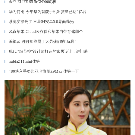
金立 ELIFE S5.5(GN9000)极
▎
华为何刚:今年华为智能手机出货量已达2亿台
▎
系统变漂亮了 三星S4安卓5.0界面曝光
▎
浅议苹果iCloud云存储和苹果自带存储哪个
▎
编辑谈:聊聊那些属于大男孩们的“玩具”
▎
现代|“细节控”设计师打造的家居设计，进门瞬
▎
nubiaZ11mini体验
▎
480块入手努比亚老旗舰Z9Max 体验一下
▎