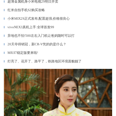
超薄金属机身小米电视2S明日开卖
▎
红米自拍手机S2购买攻略
▎
小米MIX2S正式发布,配置超强,价格很良心
▎
vivoNEX3真机上手:全球首发99
▎
异地也不怕!500左右入门机让爸妈随时可以打
▎
20天夺得销冠，新CR-V凭的的是什么？
▎
MIUI7稳定版要来啦!
▎
灯亮了、花开了、路平了，铁路地区环境面貌靓了
▎