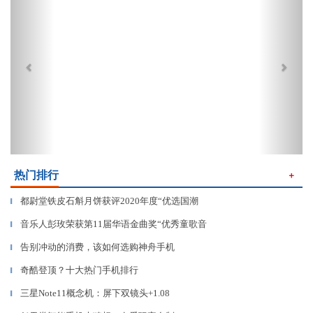
热门排行
＋
都尉堂铁皮石斛月饼获评2020年度“优选国潮
▎
音乐人彭玫荣获第11届华语金曲奖“优秀童歌音
▎
告别冲动的消费，该如何选购神舟手机
▎
奇酷登顶？十大热门手机排行
▎
三星Note11概念机：屏下双镜头+1.08
▎