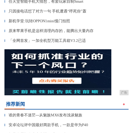
任天堂智能手机大猜想，有爱玩家自制Smart
▎
只因接电话怼了对方一句 手机遭遇“呼死你”轰
▎
新机学堂:玩转OPPON1mini慢门拍照
▎
原来苹果手机是这样清理内存的，能腾出大量内存
▎
「全网首发」一加全机型万能工具箱V3.2已适
▎
广告
推荐新闻
＋
谁的青春不迷茫---从魅族MX6发布浅谈魅族
▎
安卓论坛评中国最好两款手机，一款是华为P40
▎