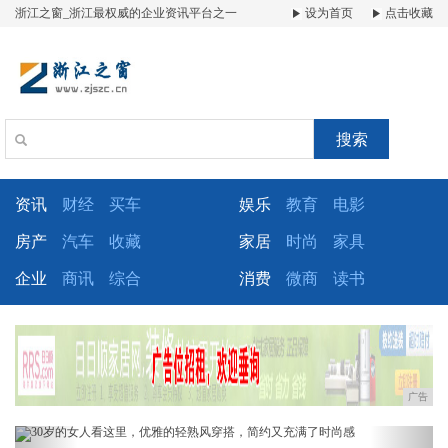
浙江之窗_浙江最权威的企业资讯平台之一
设为首页
点击收藏
搜索
资讯
财经
买车
娱乐
教育
电影
房产
汽车
收藏
家居
时尚
家具
企业
商讯
综合
消费
微商
读书
广告
Previous
Next