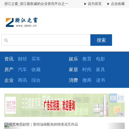
浙江之窗_浙江最权威的企业资讯平台之一
设为首页
点击收藏
搜索
资讯
财经
买车
娱乐
教育
电影
房产
汽车
收藏
家居
时尚
家具
企业
商讯
综合
消费
微商
读书
广告
Previous
Next