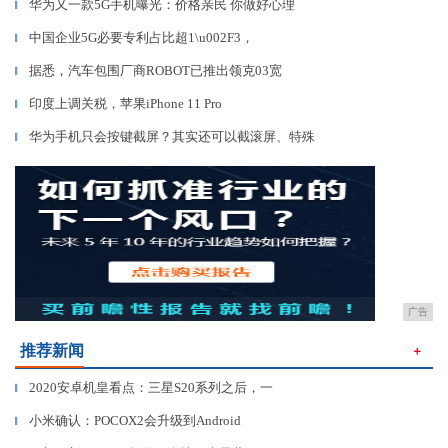
华为又一款5G手机曝光：价格亲民 你做好心理
▎
中国企业5G必要专利占比超1\u002F3，
▎
据悉，汽车包围厂商ROBOT已推出领克03宽
▎
印度上调关税，苹果iPhone 11 Pro
▎
华为手机只会按键截屏？其实还可以截滚屏、特殊
▎
广告
推荐新闻
＋
2020安卓机皇看点：三星S20系列之后，一
▎
小米确认：POCOX2会升级到Android
▎