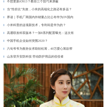
不想更新iOS13？教你三个技巧来屏蔽
▎
当“性价比”失效，小米的高端化之路还有多远？
▎
界读｜手机厂商国内外销量占比公布华为OV国内
▎
小米科普的这项新技术，专利却是华为的？
▎
高通联发科双版本？一加8系列配置曝光：这次有
▎
中国手机企业如何突围2020？
▎
六旬爷爷为救孙女求助轻松筹，40万爱心筹款帮
▎
山东登升安防科技 劳动防护用品的佼佼者
▎