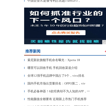
中国企业5G必要专利占比超1\u002F3，
▎
广
推荐新闻
索尼新款旗舰手机命名曝光：Xperia 1Ⅱ
▎
哪里可以回收手机 手机回收渠道介绍
▎
全球12强手机品牌中国占了9个，vivo排名
▎
国内手机市场出货量排名：OPPO第二，viv
▎
手机必备神器！6款经典却不为人知的APP，一
▎
性能颜值全都要有 近期新上市热门手机推荐
▎