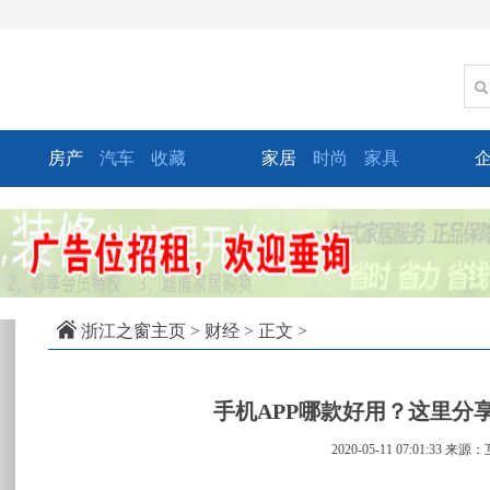
房产
汽车
收藏
家居
时尚
家具
xt
浙江之窗主页
>
财经
> 正文 >
手机APP哪款好用？这里分
2020-05-11 07:01:33
来源：