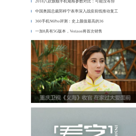
2018八款旗舰手机规格参数对比：可能没有你
▎
中国奥园总裁郭梓宁表率深入战疫前线推动复工
▎
360手机N6Pro评测：史上颜值最高的36
▎
一加8具有5G版本，Verizon将首次销售
▎