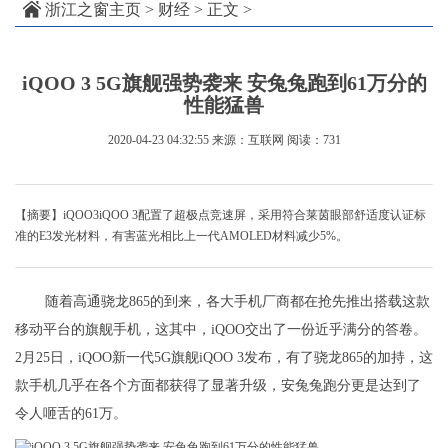
浙江之窗主页
>
财经
> 正文 >
iQOO 3 5G旗舰强势袭来 安兔兔跑到61万分的
性能猛兽
2020-04-23 04:32:55
来源：互联网
阅读：731
【摘要】iQOO3iQOO 3配置了超极点竞速屏，采用符合莱茵眼部舒适度认证标
准的E3发光材料，有害蓝光相比上一代AMOLED材料减少5%。
随着高通骁龙865的到来，各大手机厂商都在抢先推出搭载这款
移动平台的旗舰手机，这其中，iQOO交出了一份近乎满分的答卷。
2月25日，iQOO新一代5G旗舰iQOO 3发布，有了骁龙865的加持，这
款手机几乎在各个方面都获得了显著升级，安兔兔跑分更是达到了
令人咂舌的61万。