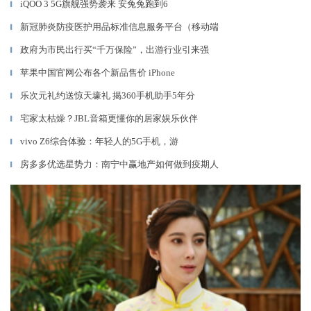
iQOO 3 5G旗舰强势袭来 安兔兔跑到6
▎
新冠肺炎防疫医护用品标准信息服务平台（移动端
▎
政府为市民出行买“千万保险”，出游行业引来强
▎
苹果中国官网公布各个新品售价 iPhone
▎
乐次元礼约送惊天壕礼 揭360手机助手5年分
▎
宅家太枯燥？JBL音箱更懂你的居家娱乐伙伴
▎
vivo Z6综合体验：年轻人的5G手机，游
▎
房多多优选星势力：南宁中赢地产如何做到疫期人
▎