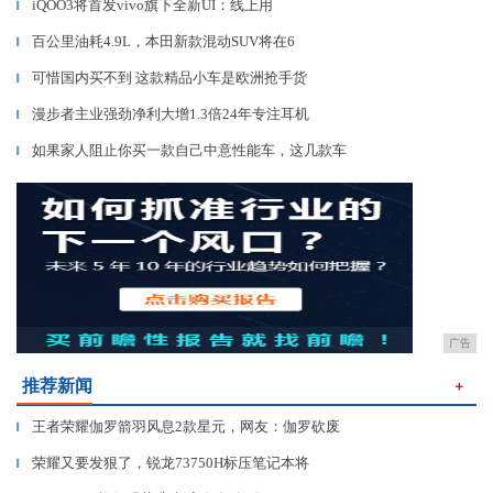
iQOO3将首发vivo旗下全新UI：线上用
▎
百公里油耗4.9L，本田新款混动SUV将在6
▎
可惜国内买不到 这款精品小车是欧洲抢手货
▎
漫步者主业强劲净利大增1.3倍24年专注耳机
▎
如果家人阻止你买一款自己中意性能车，这几款车
▎
广告
推荐新闻
＋
王者荣耀伽罗箭羽风息2款星元，网友：伽罗砍废
▎
荣耀又要发狠了，锐龙73750H标压笔记本将
▎