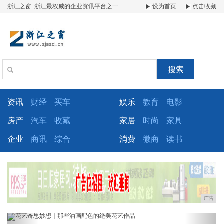
浙江之窗_浙江最权威的企业资讯平台之一
设为首页
点击收藏
搜索
资讯
财经
买车
娱乐
教育
电影
房产
汽车
收藏
家居
时尚
家具
企业
商讯
综合
消费
微商
读书
广告
Previous
Next