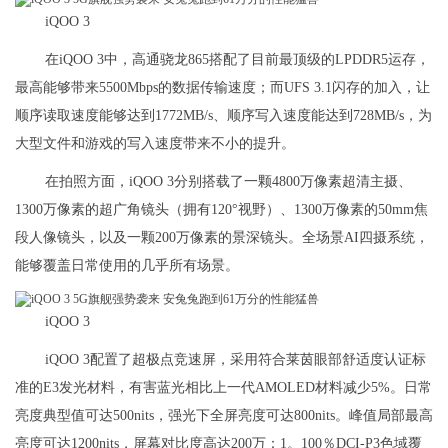
iQOO 3
在iQOO 3中，高通骁龙865搭配了目前最顶级的LPDDR5运存，
最高能够带来5500Mbps的数据传输速度；而UFS 3.1闪存的加入，让
顺序读取速度能够达到1772MB/s、顺序写入速度能达到728MB/s，为
大型文件和游戏的写入速度带来不小的提升。
在拍照方面，iQOO 3分别搭载了一颗4800万像素超清主摄、
1300万像素的超广角镜头（拥有120°视野）、1300万像素的50mm焦
段人像镜头，以及一颗200万像素的景深镜头。全场景AI四摄系统，
能够覆盖日常使用的几乎所有场景。
iQOO 3
iQOO 3配置了超极点竞速屏，采用符合莱茵眼部舒适度认证标
准的E3发光材料，有害蓝光相比上一代AMOLED材料减少5%。日常
亮度典型值可达500nits，强光下全屏亮度可达800nits。峰值局部最高
亮度可达1200nits，屏幕对比度高达200万：1。100％DCI-P3色域覆