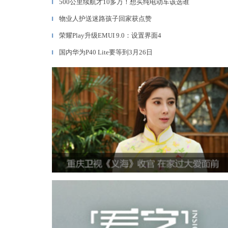
500公里续航才10多万！想买纯电动车该选谁
▎
物业人护送迷路孩子回家获点赞
▎
荣耀Play升级EMUI 9.0：设置界面4
▎
国内华为P40 Lite要等到3月26日
▎