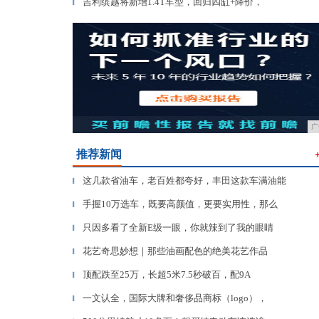
吉利缤越将新增1.4T车型，回归四缸+降价，
▎
广
推荐新闻
这几款省油车，老百姓都夸好，丰田这款车满油能
▎
手握10万选车，既要高颜值，更要实用性，那么
▎
只因多看了全新E级一眼，你就辣到了我的眼睛
▎
花艺奇思妙想｜那些油画配色的绝美花艺作品
▎
顶配跌至25万，长超5米7.5秒破百，配9A
▎
一文认全，国际大牌和奢侈品商标（logo），
▎