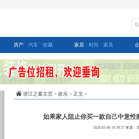
房产
汽车
收藏
家居
时尚
家具
xt
浙江之窗主页
>
娱乐
> 正文 >
如果家人阻止你买一款自己中意性
2020-03-06 10:39:37
来源：