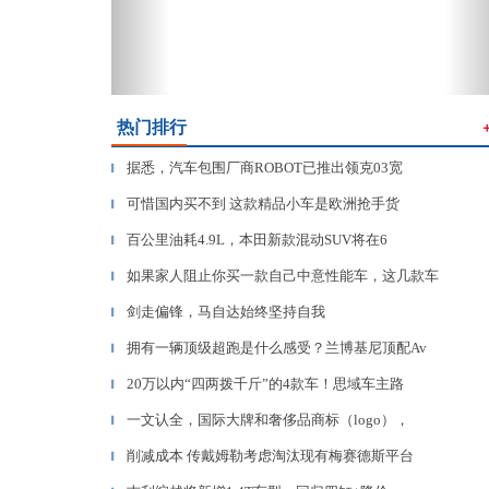
热门排行
据悉，汽车包围厂商ROBOT已推出领克03宽
▎
可惜国内买不到 这款精品小车是欧洲抢手货
▎
百公里油耗4.9L，本田新款混动SUV将在6
▎
如果家人阻止你买一款自己中意性能车，这几款车
▎
剑走偏锋，马自达始终坚持自我
▎
拥有一辆顶级超跑是什么感受？兰博基尼顶配Av
▎
20万以内“四两拨千斤”的4款车！思域车主路
▎
一文认全，国际大牌和奢侈品商标（logo），
▎
削减成本 传戴姆勒考虑淘汰现有梅赛德斯平台
▎