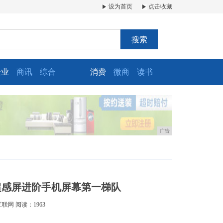
设为首页
点击收藏
搜索
企业
商讯
综合
消费
微商
读书
广告
dX2超感屏进阶手机屏幕第一梯队
互联网
阅读：1963