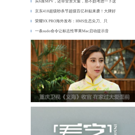
买6座MPV，还带全景天窗，那不妨考虑一下这
▎
京东418超级秒杀节超级百亿补贴来袭！大牌好
▎
荣耀9X PRO海外发布：HMS生态尖刀、只
▎
一条sudo命令让标志性苹果Mac启动提示音
▎