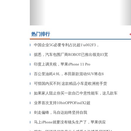
热门排行
中国企业5G必要专利占比超1\u002F3，
▎
据悉，汽车包围厂商ROBOT已推出领克03宽
▎
印度上调关税，苹果iPhone 11 Pro
▎
百公里油耗4.9L，本田新款混动SUV将在6
▎
可惜国内买不到 这款精品小车是欧洲抢手货
▎
如果家人阻止你买一款自己中意性能车，这几款车
▎
业界首次支持10bitOPPOFindX2超
▎
剑走偏锋，马自达始终坚持自我
▎
马上iPhone就要没有镜头生产了，苹果供应
▎