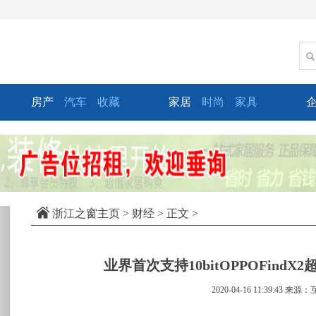
房产
汽车
收藏
家居
时尚
家具
xt
浙江之窗主页
>
财经
> 正文 >
业界首次支持10bitOPPOFin
2020-04-16 11:39:43
来源：