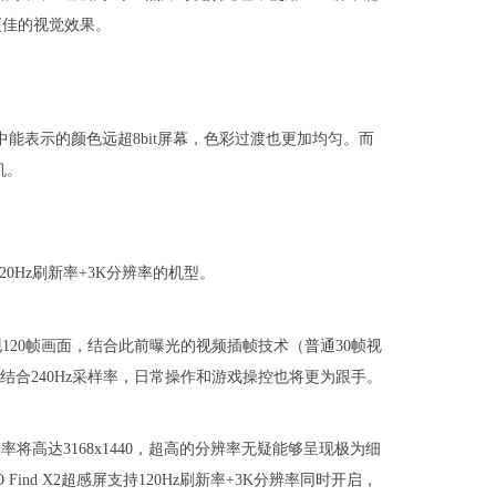
更佳的视觉效果。
幕显示中能表示的颜色远超8bit屏幕，色彩过渡也更加均匀。而
机。
120Hz刷新率+3K分辨率的机型。
秒呈现120帧画面，结合此前曝光的视频插帧技术（普通30帧视
同时结合240Hz采样率，日常操作和游戏操控也将更为跟手。
分辨率将高达3168x1440，超高的分辨率无疑能够呈现极为细
ind X2超感屏支持120Hz刷新率+3K分辨率同时开启，