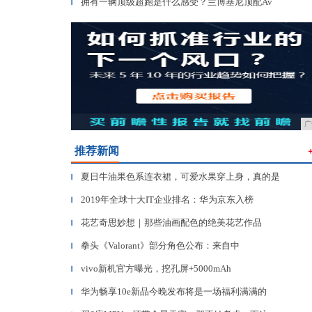
拥有一辆顶级超跑是什么感受？兰博基尼顶配Av
▎
广
推荐新闻
夏日牛油果色系连衣裙，可爱水果穿上身，真的是
▎
2019年全球十大IT企业排名：华为京东入榜
▎
花艺奇思妙想｜那些油画配色的绝美花艺作品
▎
拳头《Valorant》部分角色公布：来自中
▎
vivo新机官方曝光，挖孔屏+5000mAh
▎
华为畅享10e新品今晚发布将是一场福利满满的
▎