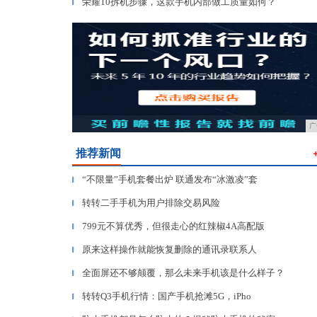
荣耀10拆机步骤，这款手机内部做工质量如何？
▎
广
推荐新闻
“不限量”手机套餐出炉 联通发布“冰激凌”套
▎
转转二手手机为用户排除交易风险
▎
799元不算优秀，但很走心的红辣椒4A高配版
▎
原来这样操作就能恢复删除的通讯录联系人
▎
全面屏还不够颠覆，那么未来手机该是什么样子？
▎
转转Q3手机行情：国产手机抢滩5G，iPho
▎