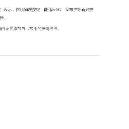
combe）表示，摆脱物理按键，能适应5G、瀑布屏等新兴技
体验。
自由设置添加自己常用的按键等等。