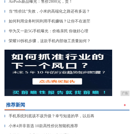
AirPods新品曝光：售价2800元，贵！
▎
当“性价比”失效，小米的高端化之路还有多远？
▎
如何利用业务时间利用手机赚钱？让你不在迷茫
▎
华为又一款5G手机曝光：价格亲民 你做好心理
▎
荣耀10拆机步骤，这款手机内部做工质量如何？
▎
广告
推荐新闻
＋
手机系统到底该不该升级？幸亏知道的早，以后再
▎
小米4并非首选 10款高性价比智能机推荐
▎