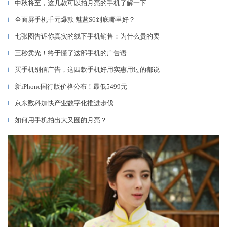
中秋将至，这几款可以拍月亮的手机了解一下
▎
全面屏手机千元爆款 魅蓝S6到底哪里好？
▎
七张图告诉你真实的线下手机销售：为什么贵的卖
▎
三秒卖光！终于懂了这部手机的广告语
▎
买手机别信广告，这四款手机好用实惠用过的都说
▎
新iPhone国行版价格公布！最低5499元
▎
京东数科加快产业数字化推进步伐
▎
如何用手机拍出大又圆的月亮？
▎