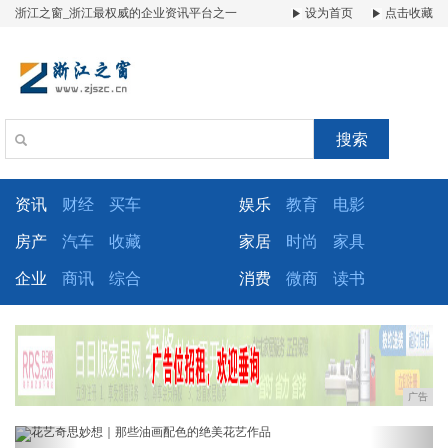
浙江之窗_浙江最权威的企业资讯平台之一
设为首页
点击收藏
搜索
资讯
财经
买车
娱乐
教育
电影
房产
汽车
收藏
家居
时尚
家具
企业
商讯
综合
消费
微商
读书
广告
Previous
Next