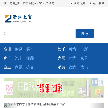
浙江之窗_浙江最权威的企业资讯平台之一
设为首页
点击收藏
搜索
资讯
财经
买车
娱乐
教育
电影
房产
汽车
收藏
家居
时尚
家具
企业
商讯
综合
消费
微商
读书
广告
Previous
Next