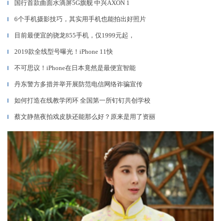
国行首款曲面水滴屏5G旗舰 中兴AXON 1
▎
6个手机摄影技巧，其实用手机也能拍出好照片
▎
目前最便宜的骁龙855手机，仅1999元起，
▎
2019款全线型号曝光！iPhone 11快
▎
不可思议！iPhone在日本竟然是最便宜智能
▎
丹东警方多措并举开展防范电信网络诈骗宣传
▎
如何打造在线教学闭环 全国第一所钉钉共创学校
▎
蔡文静熬夜拍戏皮肤还能那么好？原来是用了资丽
▎