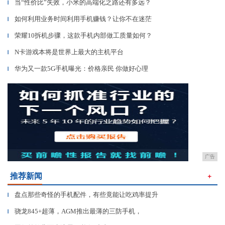
当“性价比”失效，小米的高端化之路还有多远？
▎
如何利用业务时间利用手机赚钱？让你不在迷茫
▎
荣耀10拆机步骤，这款手机内部做工质量如何？
▎
N卡游戏本将是世界上最大的主机平台
▎
华为又一款5G手机曝光：价格亲民 你做好心理
▎
广告
推荐新闻
＋
盘点那些奇怪的手机配件，有些竟能让吃鸡率提升
▎
骁龙845+超薄，AGM推出最薄的三防手机，
▎