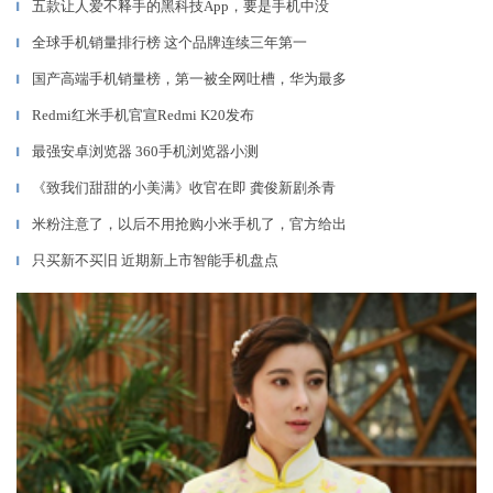
五款让人爱不释手的黑科技App，要是手机中没
▎
全球手机销量排行榜 这个品牌连续三年第一
▎
国产高端手机销量榜，第一被全网吐槽，华为最多
▎
Redmi红米手机官宣Redmi K20发布
▎
最强安卓浏览器 360手机浏览器小测
▎
《致我们甜甜的小美满》收官在即 龚俊新剧杀青
▎
米粉注意了，以后不用抢购小米手机了，官方给出
▎
只买新不买旧 近期新上市智能手机盘点
▎