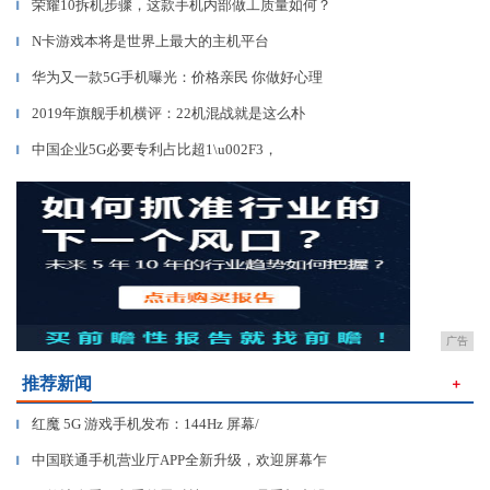
荣耀10拆机步骤，这款手机内部做工质量如何？
▎
N卡游戏本将是世界上最大的主机平台
▎
华为又一款5G手机曝光：价格亲民 你做好心理
▎
2019年旗舰手机横评：22机混战就是这么朴
▎
中国企业5G必要专利占比超1\u002F3，
▎
广告
推荐新闻
＋
红魔 5G 游戏手机发布：144Hz 屏幕/
▎
中国联通手机营业厅APP全新升级，欢迎屏幕乍
▎