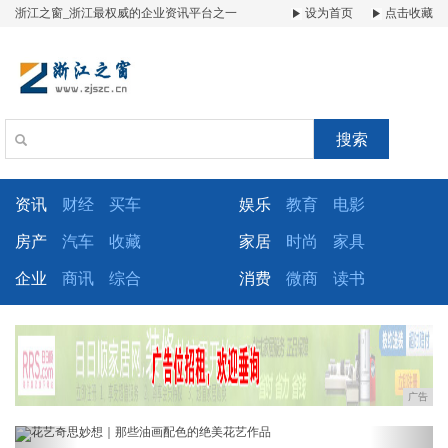
浙江之窗_浙江最权威的企业资讯平台之一
设为首页
点击收藏
搜索
资讯
财经
买车
娱乐
教育
电影
房产
汽车
收藏
家居
时尚
家具
企业
商讯
综合
消费
微商
读书
广告
Previous
Next