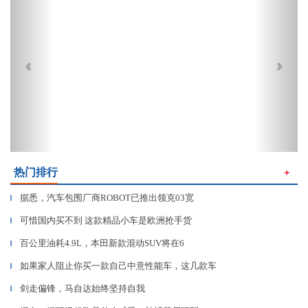
热门排行
＋
据悉，汽车包围厂商ROBOT已推出领克03宽
▎
可惜国内买不到 这款精品小车是欧洲抢手货
▎
百公里油耗4.9L，本田新款混动SUV将在6
▎
如果家人阻止你买一款自己中意性能车，这几款车
▎
剑走偏锋，马自达始终坚持自我
▎