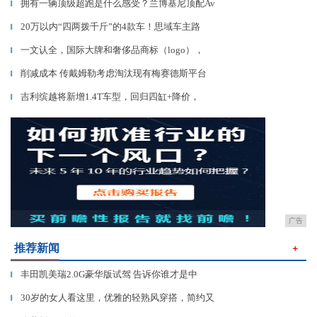
拥有一辆顶级超跑是什么感受？兰博基尼顶配Av
▎
20万以内“四两拨千斤”的4款车！思域车主路
▎
一文认全，国际大牌和奢侈品商标（logo），
▎
削减成本 传戴姆勒考虑淘汰现有梅赛德斯平台
▎
吉利缤越将新增1.4T车型，回归四缸+降价，
▎
广告
推荐新闻
＋
丰田凯美瑞2.0G豪华版试驾 告诉你谁才是中
▎
30岁的女人看这里，优雅的轻熟风穿搭，简约又
▎