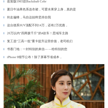
改装版1965款Backdraft Cobr
▎
夏日牛油果色系连衣裙，可爱水果穿上身，真的是
▎
剑走偏锋，马自达始终坚持自我
▎
这台德系SUV顶配不到14万，还有2万优惠，
▎
20万以内“四两拨千斤”的4款车！思域车主路
▎
复工选“三高一低”重卡提升运营价值，老司机们
▎
书香门地：一封特别的来信— —给特别的您
▎
iPhone 9细节公布！除了屏幕节省成本，
▎