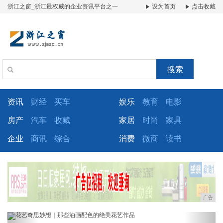
浙江之窗_浙江最权威的企业资讯平台之一
设为首页
点击收藏
搜索
资讯
财经
买车
娱乐
教育
电影
房产
汽车
收藏
家居
时尚
家具
企业
商讯
综合
消费
微商
读书
广告
Previous
Next