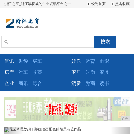
浙江之窗_浙江最权威的企业资讯平台之一
设为首页
点击收藏
搜索
资讯
财经
买车
娱乐
教育
电影
房产
汽车
收藏
家居
时尚
家具
企业
商讯
综合
消费
微商
读书
广告
Previous
Next