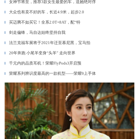
女神节将至，推荐3款女生最爱的车，送她绝对俘
▎
大众也有卖不好的车，长近4.9米，起步2.0
▎
买迈腾不如买它！全系2.0T+8AT，配“特
▎
剑走偏锋，马自达始终坚持自我
▎
法兰克福车展将于2021年迁至慕尼黑，宝马拍
▎
20年奔跑 小尾羊变身“头羊” 走向世界
▎
千元内的品质耳机！荣耀FlyPods3开启预
▎
荣耀系列辨识度最高的一款机型——荣耀9上手体
▎