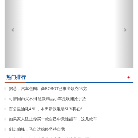
热门排行
＋
据悉，汽车包围厂商ROBOT已推出领克03宽
▎
可惜国内买不到 这款精品小车是欧洲抢手货
▎
百公里油耗4.9L，本田新款混动SUV将在6
▎
如果家人阻止你买一款自己中意性能车，这几款车
▎
剑走偏锋，马自达始终坚持自我
▎