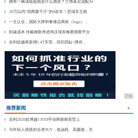
拥有一辆顶级超跑是什么感受？兰博基尼顶配Av
▎
20万以内“四两拨千斤”的4款车！思域车主路
▎
一文认全，国际大牌和奢侈品商标（logo），
▎
削减成本 传戴姆勒考虑淘汰现有梅赛德斯平台
▎
吉利缤越将新增1.4T车型，回归四缸+降价，
▎
广告
推荐新闻
＋
吉利2020款博越1.8TD手动两驱精英型上
▎
与年轻人很搭的合资SUV，低油耗、高颜值，关
▎