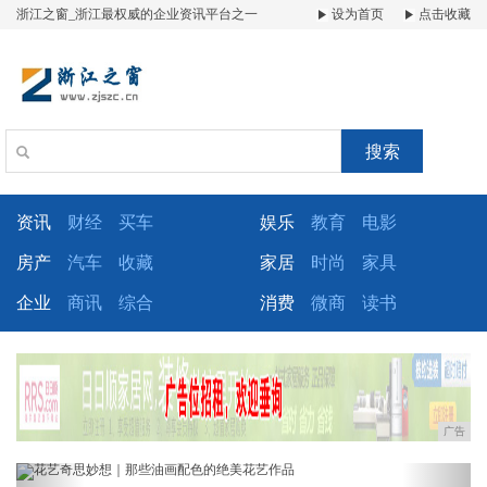
浙江之窗_浙江最权威的企业资讯平台之一
设为首页
点击收藏
搜索
资讯
财经
买车
娱乐
教育
电影
房产
汽车
收藏
家居
时尚
家具
企业
商讯
综合
消费
微商
读书
广告
Previous
Next