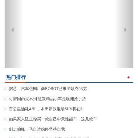
热门排行
＋
据悉，汽车包围厂商ROBOT已推出领克03宽
▎
可惜国内买不到 这款精品小车是欧洲抢手货
▎
百公里油耗4.9L，本田新款混动SUV将在6
▎
如果家人阻止你买一款自己中意性能车，这几款车
▎
剑走偏锋，马自达始终坚持自我
▎