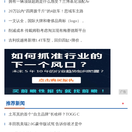
拥有一辆顶级超跑是什么感受？兰博基尼顶配Av
▎
20万以内“四两拨千斤”的4款车！思域车主路
▎
一文认全，国际大牌和奢侈品商标（logo），
▎
削减成本 传戴姆勒考虑淘汰现有梅赛德斯平台
▎
吉利缤越将新增1.4T车型，回归四缸+降价，
▎
广告
推荐新闻
＋
土耳其的首个“自主品牌”长啥样？TOGG C
▎
丰田凯美瑞2.0G豪华版试驾 告诉你谁才是中
▎