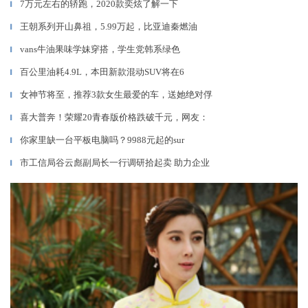
7万元左右的轿跑，2020款奕炫了解一下
▎
王朝系列开山鼻祖，5.99万起，比亚迪秦燃油
▎
vans牛油果味学妹穿搭，学生党韩系绿色
▎
百公里油耗4.9L，本田新款混动SUV将在6
▎
女神节将至，推荐3款女生最爱的车，送她绝对俘
▎
喜大普奔！荣耀20青春版价格跌破千元，网友：
▎
你家里缺一台平板电脑吗？9988元起的sur
▎
市工信局谷云彪副局长一行调研拾起卖 助力企业
▎