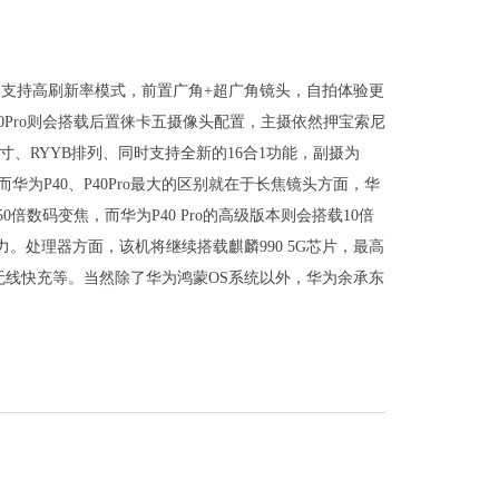
K+，支持高刷新率模式，前置广角+超广角镜头，自拍体验更
0Pro则会搭载后置徕卡五摄像头配置，主摄依然押宝索尼
.3英寸、RYYB排列、同时支持全新的16合1功能，副摄为
华为P40、P40Pro最大的区别就在于长焦镜头方面，华
倍数码变焦，而华为P40 Pro的高级版本则会搭载10倍
力。处理器方面，该机将继续搭载麒麟990 5G芯片，最高
30W无线快充等。当然除了华为鸿蒙OS系统以外，华为余承东