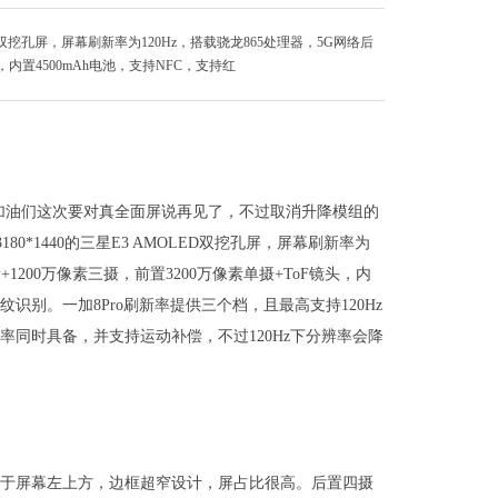
LED双挖孔屏，屏幕刷新率为120Hz，搭载骁龙865处理器，5G网络后
头，内置4500mAh电池，支持NFC，支持红
来加油们这次要对真全面屏说再见了，不过取消升降模组的
80*1440的三星E3 AMOLED双挖孔屏，屏幕刷新率为
素+1200万像素三摄，前置3200万像素单摄+ToF镜头，内
纹识别。一加8Pro刷新率提供三个档，且最高支持120Hz
分辨率同时具备，并支持运动补偿，不过120Hz下分辨率会降
位位于屏幕左上方，边框超窄设计，屏占比很高。后置四摄