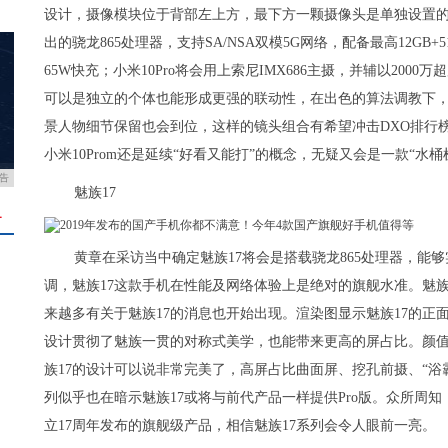
设计，摄像模块位于背部左上方，最下方一颗摄像头是单独设置的，底
出的骁龙865处理器，支持SA/NSA双模5G网络，配备最高12GB+
65W快充；小米10Pro将会用上索尼IMX686主摄，并辅以2000万超
可以是独立的个体也能形成更强的联动性，在出色的算法调教下
景人物细节保留也会到位，这样的镜头组合有希望冲击DXO排行
小米10Prom还是延续“好看又能打”的概念，无疑又会是一款“水
告
魅族17
＋
黄章在采访当中确定魅族17将会是搭载骁龙865处理器，能够
调，魅族17这款手机在性能及网络体验上是绝对的旗舰水准。魅
来越多有关于魅族17的消息也开始出现。渲染图显示魅族17的
设计贯彻了魅族一贯的对称式美学，也能带来更高的屏占比。颜
族17的设计可以说非常完美了，高屏占比曲面屏、挖孔前摄、“浴
列似乎也在暗示魅族17或将与前代产品一样提供Pro版。众所周
立17周年发布的旗舰级产品，相信魅族17系列会令人眼前一亮。