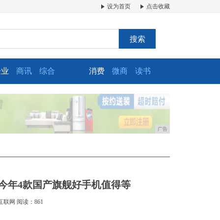
设为首页
点击收藏
搜索
企业
商讯
综合
消费
微商
读书
广告
！今年4款国产旗舰好手机值得等
互联网
阅读：861