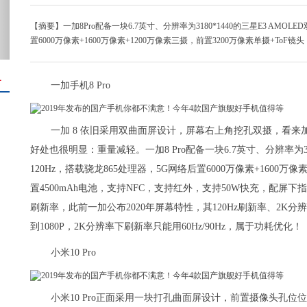
【摘要】一加8Pro配备一块6.7英寸、分辨率为3180*1440的三星E3 AMO
置6000万像素+1600万像素+1200万像素三摄，前置3200万像素单摄+ToF镜
＋
一加手机8 Pro
一加 8 依旧采用双曲面屏设计，屏幕右上角挖孔双摄，看
好处也很明显：重量减轻。一加8 Pro配备一块6.7英寸、分辨率为31
120Hz，搭载骁龙865处理器，5G网络后置6000万像素+1600万像
置4500mAh电池，支持NFC，支持红外，支持50W快充，配屏下指
刷新率，此前一加公布2020年屏幕特性，其120Hz刷新率、2K
到1080P，2K分辨率下刷新率只能用60Hz/90Hz，属于功耗优化！
小米10 Pro
小米10 Pro正面采用一块打孔曲面屏设计，前置摄像头孔