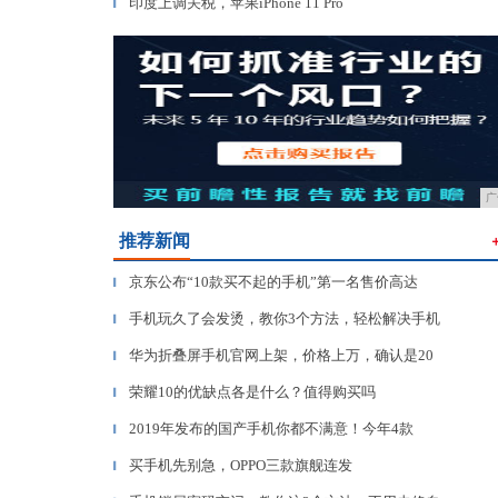
印度上调关税，苹果iPhone 11 Pro
▎
广
推荐新闻
京东公布“10款买不起的手机”第一名售价高达
▎
手机玩久了会发烫，教你3个方法，轻松解决手机
▎
华为折叠屏手机官网上架，价格上万，确认是20
▎
荣耀10的优缺点各是什么？值得购买吗
▎
2019年发布的国产手机你都不满意！今年4款
▎
买手机先别急，OPPO三款旗舰连发
▎