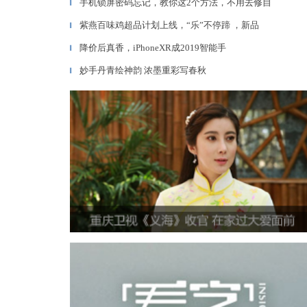
手机锁屏密码忘记，教你这2个方法，不用去修自
▎
紫燕百味鸡超品计划上线，“乐”不停蹄 ，新品
▎
降价后真香，iPhoneXR成2019智能手
▎
妙手丹青绘神韵 浓墨重彩写春秋
▎