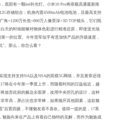
部有一颗led补光灯。小米10 Pro将搭载高通最新推
512G存储组合；机身内置4500mAh电池电池，且最高支持
广角+1200万长焦+800万人像景深+3D TOF镜头，它们既
，白天的时候能够对物体色彩进行精准还原，即使逆光场
榜第一的位置。今年雷军似乎有意加快产品的升级速度，
桶机”。那么，你怎么看？
实现支持支持NA以及NSA的双模5G网络，并且黄章还强
族17将在今年第一季度上市，而随着时间的日益临近，越
正面将放弃此前的极边全面屏，改用中央挖孔的设计，这种
值非常高，屏占比也非常棒，如果抛开其他因素，这款魅
霸”后置四摄，不懂魅友喜不喜欢。值得一提的是，17系
知，魅族向来在产品上有着自己独特的见解，而作为魅族成