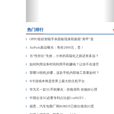
热门排行
OPPO首款智能手表面板现身双曲面“美甲”造
▎
AirPods新品曝光：售价2800元，贵！
▎
当“性价比”失效，小米的高端化之路还有多远？
▎
如何利用业务时间利用手机赚钱？让你不在迷茫
▎
荣耀10拆机步骤，这款手机内部做工质量如何？
▎
N卡游戏本将是世界上最大的主机平台
▎
华为又一款5G手机曝光：价格亲民 你做好心理
▎
中国企业5G必要专利占比超1\u002F3，
▎
据悉，汽车包围厂商ROBOT已推出领克03宽
▎